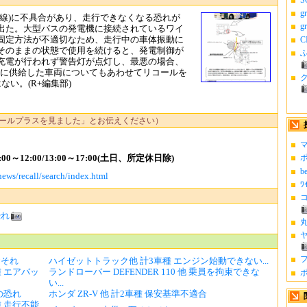
g
線)に不具合があり、走行できなくなる恐れが
g
出た。大型バスの発電機に接続されているワイ
固定方法が不適切なため、走行中の車体振動に
C
そのままの状態で使用を続けると、発電制御が
ふ
充電が行われず警告灯が点灯し、最悪の場合、
スに供給した車両についてもあわせてリコールを
い。(R+編集部)
ールプラスを見ました」とお伝えください）
マ
0～12:00/13:00～17:00(土日、所定休日除)
ポ
b
news/recall/search/index.html
ﾜ
コ
恐れ
丸
ヤ
フ
るおそれ
ハイゼットトラック他 計3車種 エンジン始動できない...
種 エアバッ
ランドローバー DEFENDER 110 他 乗員を拘束できな
ポ
い...
の恐れ
ホンダ ZR-V 他 計2車種 保安基準不適合
車種 走行不能