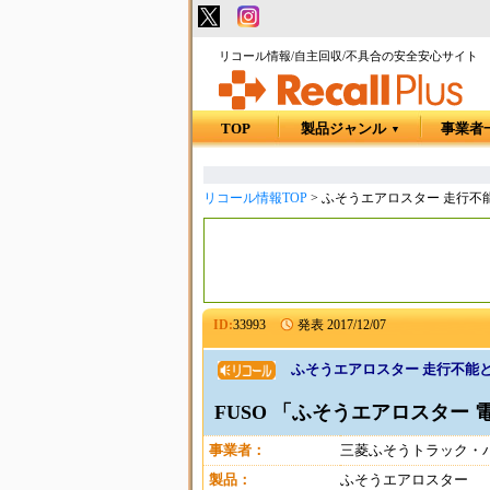
リコール情報/自主回収/不具合の安全安心サイト
TOP
製品ジャンル
事業者
▼
リコール情報TOP
>
ふそうエアロスター 走行不
ID:
33993
発表
2017/12/07
ふそうエアロスター 走行不能
FUSO 「ふそうエアロスター 
事業者：
三菱ふそうトラック・
製品：
ふそうエアロスター