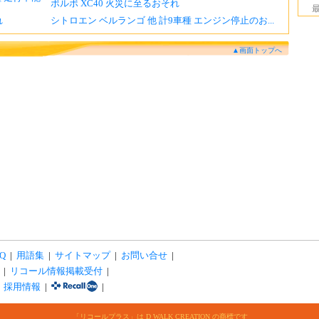
ボルボ XC40 火災に至るおそれ
れ
シトロエン ベルランゴ 他 計9車種 エンジン停止のお...
▲画面トップへ
Q
|
用語集
|
サイトマップ
|
お問い合せ
|
|
リコール情報掲載受付
|
|
採用情報
|
|
「リコールプラス」は D WALK CREATION の商標です