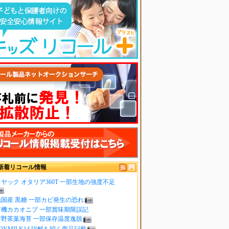
新着リコール情報
ヤック オタリア360T 一部生地の強度不足
純国産 黒糖 一部カビ発生の恐れ
有機カカオニブ 一部賞味期限誤記
嬉野茶葉海苔 一部保存温度逸脱
OYMILK14 誤解を招く商品記載