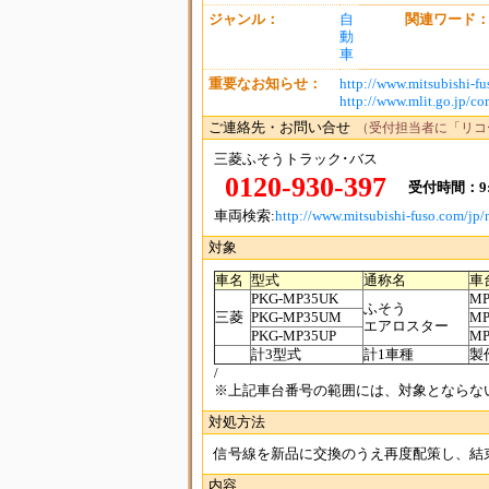
ジャンル：
自
関連ワード
動
車
重要なお知らせ：
http://www.mitsubishi-fu
http://www.mlit.go.jp/
ご連絡先・お問い合せ
（受付担当者に「リコ
三菱ふそうトラック･バス
0120-930-397
受付時間：9:0
車両検索:
http://www.mitsubishi-fuso.com/jp/
対象
車名
型式
通称名
車
PKG‐MP35UK
MP
ふそう
三菱
PKG‐MP35UM
MP
エアロスター
PKG‐MP35UP
MP
計3型式
計1車種
製作
/
※上記車台番号の範囲には、対象とならな
対処方法
信号線を新品に交換のうえ再度配策し、結
内容