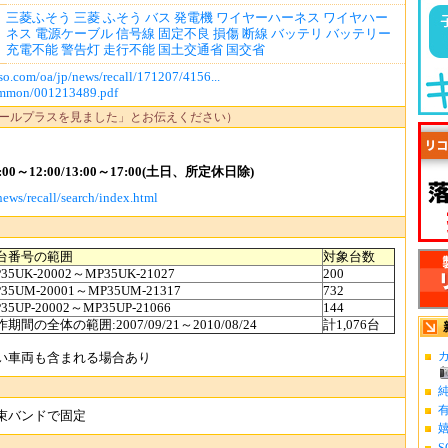
：
三菱ふそう
三菱
ふそう
バス
発電機
ワイヤーハーネス
ワイヤハー
ネス
電源ケーブル
信号線
固定不良
損傷
断線
バッテリ
バッテリー
充電不能
警告灯
走行不能
国土交通省
国交省
so.com/oa/jp/news/recall/171207/4156...
common/001213489.pdf
ールプラスを見ました」とお伝えください）
0～12:00/13:00～17:00(土日、所定休日除)
news/recall/search/index.html
台番号の範囲
対象台数
35UK-20002～MP35UK-21027
200
35UM-20001～MP35UM-21317
732
35UP-20002～MP35UP-21066
144
期間の全体の範囲:2007/09/21～2010/08/24
計1,076台
カ
い車両も含まれる場合あり
束バンドで固定
S