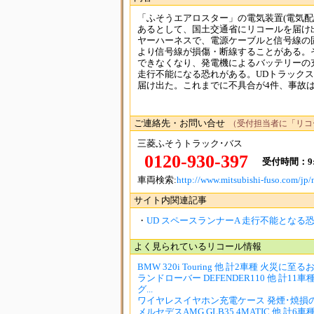
「ふそうエアロスター」の電気装置(電気配
あるとして、国土交通省にリコールを届け
ヤーハーネスで、電源ケーブルと信号線の
より信号線が損傷・断線することがある。
できなくなり、発電機によるバッテリーの
走行不能になる恐れがある。UDトラック
届け出た。これまでに不具合が4件、事故はな
ご連絡先・お問い合せ
（受付担当者に「リコ
三菱ふそうトラック･バス
0120-930-397
受付時間：9:0
車両検索:
http://www.mitsubishi-fuso.com/jp/
サイト内関連記事
・
UD スペースランナーA 走行不能となる
よく見られているリコール情報
BMW 320i Touring 他 計2車種 火災に至
ランドローバー DEFENDER110 他 計11車
グ...
ワイヤレスイヤホン充電ケース 発煙･焼損
メルセデスAMG GLB35 4MATIC 他 計6