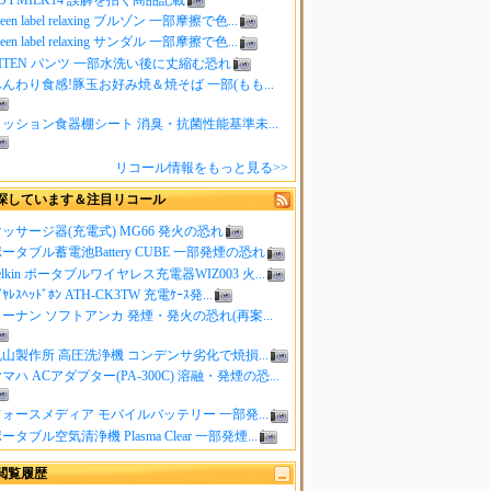
reen label relaxing ブルゾン 一部摩擦で色...
reen label relaxing サンダル 一部摩擦で色...
ITEN パンツ 一部水洗い後に丈縮む恐れ
んわり食感!豚玉お好み焼＆焼そば 一部(もも...
クッション食器棚シート 消臭・抗菌性能基準未...
リコール情報をもっと見る>>
探しています＆注目リコール
ッサージ器(充電式) MG66 発火の恐れ
ータブル蓄電池Battery CUBE 一部発煙の恐れ
elkin ポータブルワイヤレス充電器WIZ003 火...
ｲﾔﾚｽﾍｯﾄﾞﾎﾝ ATH-CK3TW 充電ｹｰｽ発...
ーナン ソフトアンカ 発煙・発火の恐れ(再案...
山製作所 高圧洗浄機 コンデンサ劣化で焼損...
マハ ACアダプター(PA-300C) 溶融・発煙の恐...
ォースメディア モバイルバッテリー 一部発...
ータブル空気清浄機 Plasma Clear 一部発煙...
閲覧履歴