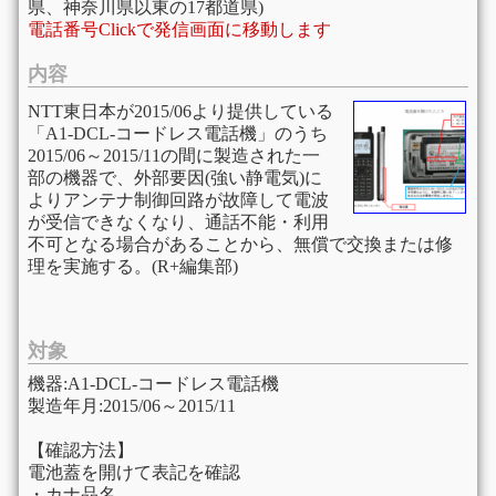
県、神奈川県以東の17都道県)
電話番号Clickで発信画面に移動します
内容
NTT東日本が2015/06より提供している
「A1-DCL-コードレス電話機」のうち
2015/06～2015/11の間に製造された一
部の機器で、外部要因(強い静電気)に
よりアンテナ制御回路が故障して電波
が受信できなくなり、通話不能・利用
不可となる場合があることから、無償で交換または修
理を実施する。(R+編集部)
対象
機器:A1-DCL-コードレス電話機
製造年月:2015/06～2015/11
【確認方法】
電池蓋を開けて表記を確認
・カナ品名