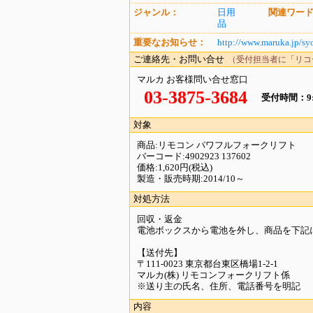
ジャンル：
日用
関連ワー
品
重要なお知らせ：
http://www.maruka.jp/sy
ご連絡先・お問い合せ
（受付担当者に「リコ
マルカ お客様問い合せ窓口
03-3875-3684
受付時間：9:0
対象
商品:リモコン パワフルフォークリフト
バーコード:4902923 137602
価格:1,620円(税込)
製造・販売時期:2014/10～
対処方法
回収・返金
電池ボックスから電池を外し、商品を下記
【送付先】
〒111-0023 東京都台東区橋場1-2-1
マルカ(株) リモコンフォークリフト係
※送り主の氏名、住所、電話番号を明記
内容