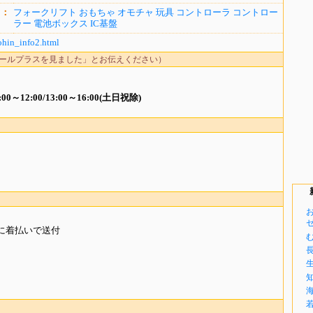
ド：
フォークリフト
おもちゃ
オモチャ
玩具
コントローラ
コントロー
ラー
電池ボックス
IC基盤
ohin_info2.html
ールプラスを見ました」とお伝えください）
0～12:00/13:00～16:00(土日祝除)
お
ゼ.
に着払いで送付
む
長