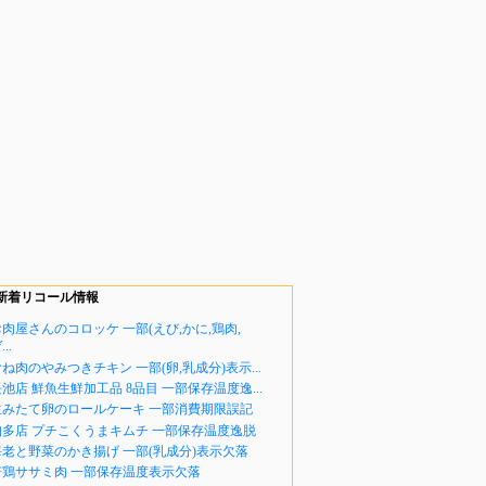
新着リコール情報
肉屋さんのコロッケ 一部(えび,かに,鶏肉,
..
ね肉のやみつきチキン 一部(卵,乳成分)表示...
池店 鮮魚生鮮加工品 8品目 一部保存温度逸...
生みたて卵のロールケーキ 一部消費期限誤記
知多店 プチこくうまキムチ 一部保存温度逸脱
海老と野菜のかき揚げ 一部(乳成分)表示欠落
若鶏ササミ肉 一部保存温度表示欠落