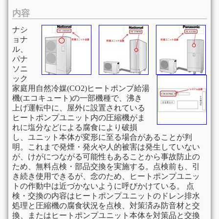
内容
ナシ
ョナ
ル、
パナ
ソニ
ック
家庭用自然冷媒(CO2)ヒートポンプ給湯
機(エコキュート)の一部機種で、沸き
上げ運転中に、屋外に設置されている
ヒートポンプユニット内の圧縮機がま
れに塩分などによる腐食により破損
し、ユニット本体が変形に至る場合があることが判
明。これまで発煙・発火や人的被害は発生していない
が、けがにつながる可能性もあることから事故防止の
ため、無料点検・部品交換を実施する。点検前も、引
き続き使用できるが、念のため、ヒートポンプユニッ
トの作動中は近づかないように呼びかけている。 点
検・交換の内容はヒートポンプユニットのドレン排水
処理と圧縮機の腐食状況を点検、対策済み防音材と交
換、またはヒートポンプユニット本体を対策品と交換