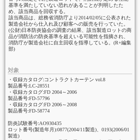
基準を満たしていない恐れがあることが判明したた
め、該当商品を回収する。
該当商品は、総務省消防庁より2014/02/05に公表された
製造会社から仕入れ及び顧客への販売を行っていた。
(公財)日本防炎協会の調査の結果、該当製造ロットの商
品が消防法の防炎基準を超えいる可能性を指摘され、
消防庁が製造会社に自主回収を指導している。(R+編集
部)
対象
・収録カタログ:コントラクトカーテン vol.8
製品番号:LC-28551
・収録カタログ:FD 2004～2006
製品番号:FD-57796
・収録カタログ:FD 2006～2008
製品番号:FD-58774
防炎試験番号:AO930435
ロット番号(製造年月):0877(2004/11製造)、0193(2006/01
製造)