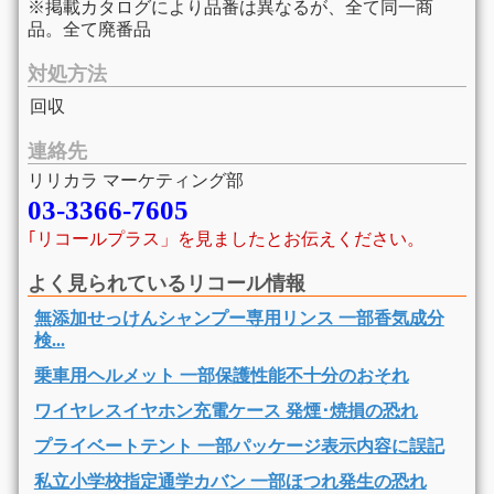
※掲載カタログにより品番は異なるが、全て同一商
品。全て廃番品
対処方法
回収
連絡先
リリカラ マーケティング部
03-3366-7605
｢リコールプラス」を見ましたとお伝えください。
よく見られているリコール情報
無添加せっけんシャンプー専用リンス 一部香気成分
検...
乗車用ヘルメット 一部保護性能不十分のおそれ
ワイヤレスイヤホン充電ケース 発煙･焼損の恐れ
プライベートテント 一部パッケージ表示内容に誤記
私立小学校指定通学カバン 一部ほつれ発生の恐れ