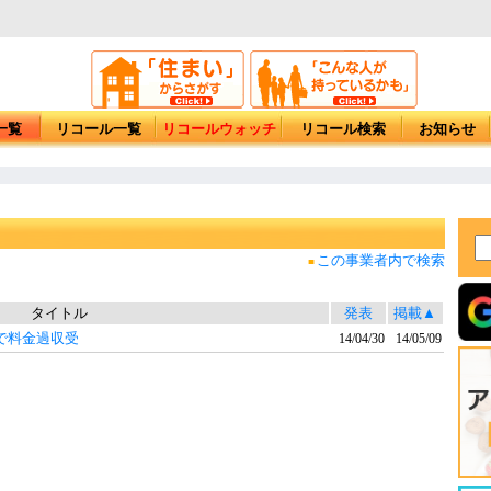
一覧
リコール一覧
リコールウォッチ
リコール検索
お知らせ
この事業者内で検索
■
タイトル
発表
掲載▲
で料金過収受
14/04/30
14/05/09