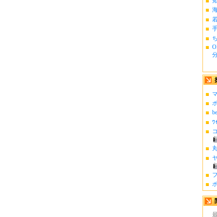
ち
O
分.
マ
ポ
b
ﾜ
コ
丸
ヤ
フ
ポ