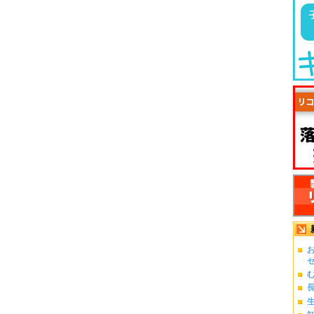
お
ゼ.
む
長