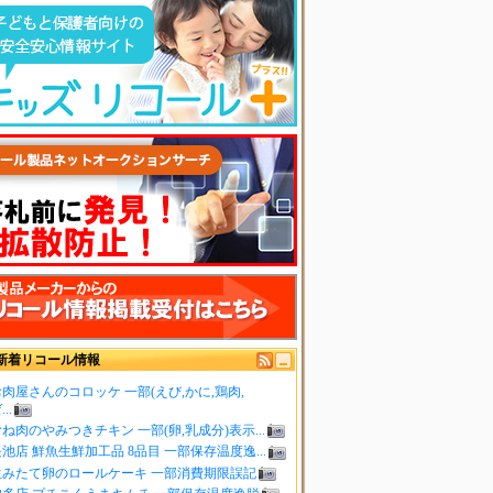
新着リコール情報
肉屋さんのコロッケ 一部(えび,かに,鶏肉,
..
ね肉のやみつきチキン 一部(卵,乳成分)表示...
池店 鮮魚生鮮加工品 8品目 一部保存温度逸...
生みたて卵のロールケーキ 一部消費期限誤記