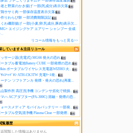
知多店 プチこくうまキムチ 一部保存温度逸脱
海老と野菜のかき揚げ 一部(乳成分)表示欠落
若鶏ササミ肉 一部保存温度表示欠落
手作りわらび餅 一部消費期限誤記
くわ磯部揚げ 一部(小麦,卵,乳成分,豚肉)表示欠...
MG+ エイジングケア エアリー シャンプー 全成
..
リコール情報をもっと見る>>
探しています＆注目リコール
ッサージ器(充電式) MG66 発火の恐れ
ータブル蓄電池Battery CUBE 一部発煙の恐れ
elkin ポータブルワイヤレス充電器WIZ003 火...
ｲﾔﾚｽﾍｯﾄﾞﾎﾝ ATH-CK3TW 充電ｹｰｽ発...
ーナン ソフトアンカ 発煙・発火の恐れ(再案...
山製作所 高圧洗浄機 コンデンサ劣化で焼損...
マハ ACアダプター(PA-300C) 溶融・発煙の恐...
ォースメディア モバイルバッテリー 一部発...
ータブル空気清浄機 Plasma Clear 一部発煙...
閲覧履歴
最近閲覧した情報はありません