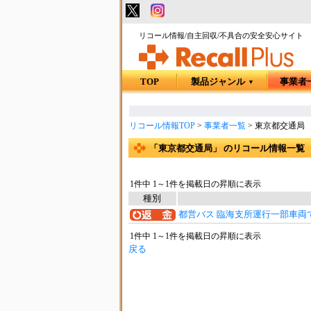
リコール情報/自主回収/不具合の安全安心サイト
TOP
製品ジャンル
事業者
▼
リコール情報TOP
>
事業者一覧
>
東京都交通局
「東京都交通局」 のリコール情報一覧
1件中 1～1件を掲載日の昇順に表示
種別
都営バス 臨海支所運行一部車両
1件中 1～1件を掲載日の昇順に表示
戻る