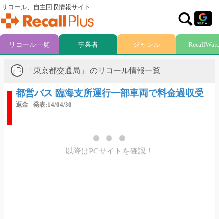
リコール、自主回収情報サイト
リコール一覧
事業者
ジャンル
RecallWat
「東京都交通局」 のリコール情報一覧
都営バス 臨海支所運行一部車両で料金過収受
返金
発表:14/04/30
以降はPCサイトを確認！