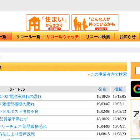
一覧
リコール一覧
リコールウォッチ
リコール検索
お知らせ
社
覧
この事業者内で検索
■
タイトル
発表
掲載
GC-02 電池液漏れの恐れ
19/10/29
19/12/05
ルパ 溶接部破断の恐れ
19/03/07
19/03/11
 ハンドルポスト溶接不良
19/02/08
19/02/13
社品質基準満たず
18/10/22
18/10/23
R キャリーチェア 部品破損恐れ
16/04/06
16/04/11
接続方法により音声反転
11/08/15
11/08/23