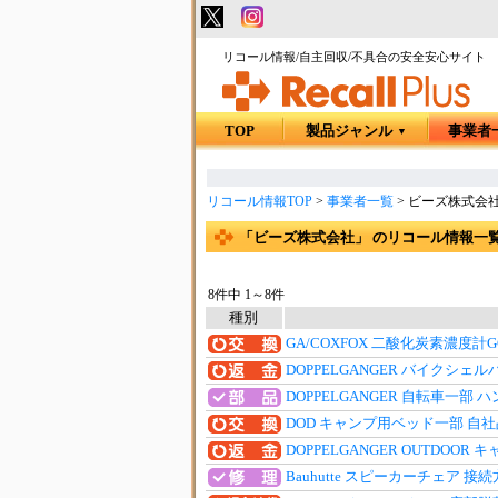
リコール情報/自主回収/不具合の安全安心サイト
TOP
製品ジャンル
事業者
▼
リコール情報TOP
>
事業者一覧
>
ビーズ株式会
「ビーズ株式会社」 のリコール情報一
8件中 1～8件
種別
GA/COXFOX 二酸化炭素濃度計
DOPPELGANGER バイクシェ
DOPPELGANGER 自転車一部
DOD キャンプ用ベッド一部 自
DOPPELGANGER OUTDOO
Bauhutte スピーカーチェア 