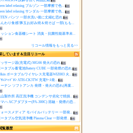
reen label relaxing ブルゾン 一部摩擦で色...
reen label relaxing サンダル 一部摩擦で色...
ITEN パンツ 一部水洗い後に丈縮む恐れ
んわり食感!豚玉お好み焼＆焼そば 一部(もも...
クッション食器棚シート 消臭・抗菌性能基準未...
リコール情報をもっと見る>>
探しています＆注目リコール
ッサージ器(充電式) MG66 発火の恐れ
ータブル蓄電池Battery CUBE 一部発煙の恐れ
elkin ポータブルワイヤレス充電器WIZ003 火...
ｲﾔﾚｽﾍｯﾄﾞﾎﾝ ATH-CK3TW 充電ｹｰｽ発...
ーナン ソフトアンカ 発煙・発火の恐れ(再案...
山製作所 高圧洗浄機 コンデンサ劣化で焼損...
マハ ACアダプター(PA-300C) 溶融・発煙の恐...
ォースメディア モバイルバッテリー 一部発...
ータブル空気清浄機 Plasma Clear 一部発煙...
閲覧履歴