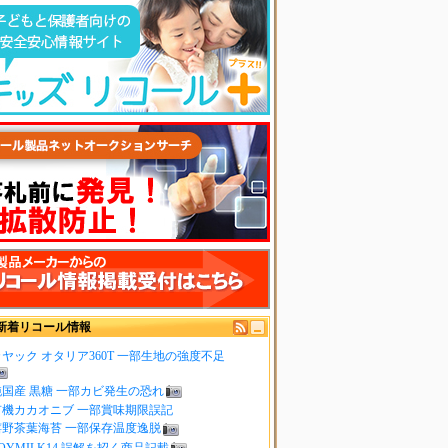
新着リコール情報
ヤック オタリア360T 一部生地の強度不足
純国産 黒糖 一部カビ発生の恐れ
有機カカオニブ 一部賞味期限誤記
嬉野茶葉海苔 一部保存温度逸脱
OYMILK14 誤解を招く商品記載