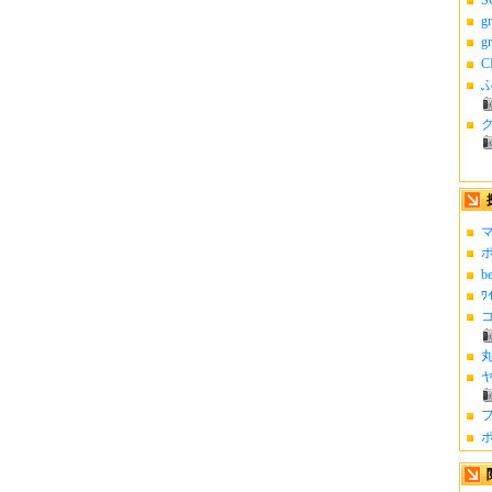
g
g
C
ふ
マ
ポ
b
ﾜ
コ
丸
ヤ
フ
ポ