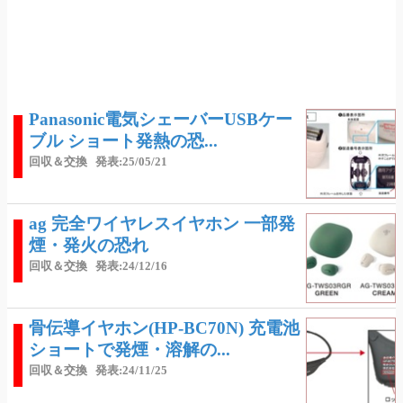
Panasonic電気シェーバーUSBケー
ブル ショート発熱の恐...
回収＆交換
発表:25/05/21
ag 完全ワイヤレスイヤホン 一部発
煙・発火の恐れ
回収＆交換
発表:24/12/16
骨伝導イヤホン(HP-BC70N) 充電池
ショートで発煙・溶解の...
回収＆交換
発表:24/11/25