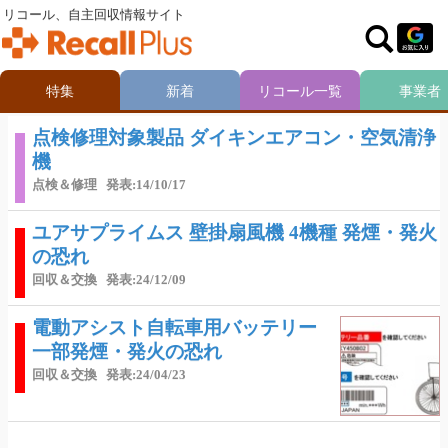
リコール、自主回収情報サイト
特集
新着
リコール一覧
事業者
点検修理対象製品 ダイキンエアコン・空気清浄
機
点検＆修理
発表:14/10/17
ユアサプライムス 壁掛扇風機 4機種 発煙・発火
の恐れ
回収＆交換
発表:24/12/09
電動アシスト自転車用バッテリー
一部発煙・発火の恐れ
回収＆交換
発表:24/04/23