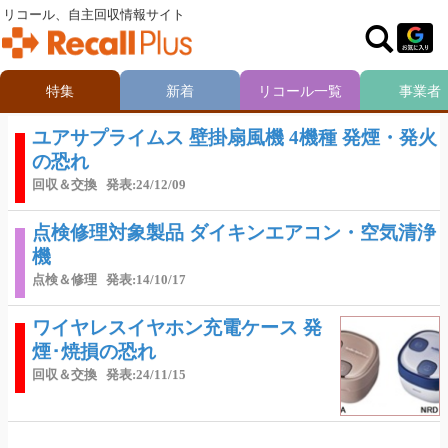
リコール、自主回収情報サイト
特集
新着
リコール一覧
事業者
ユアサプライムス 壁掛扇風機 4機種 発煙・発火
の恐れ
回収＆交換
発表:24/12/09
点検修理対象製品 ダイキンエアコン・空気清浄
機
点検＆修理
発表:14/10/17
ワイヤレスイヤホン充電ケース 発
煙･焼損の恐れ
回収＆交換
発表:24/11/15