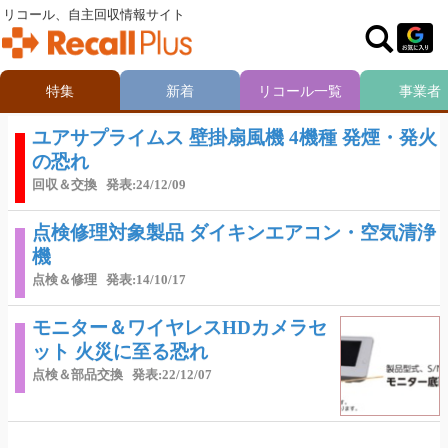
リコール、自主回収情報サイト
特集
新着
リコール一覧
事業者
ユアサプライムス 壁掛扇風機 4機種 発煙・発火
の恐れ
回収＆交換
発表:24/12/09
点検修理対象製品 ダイキンエアコン・空気清浄
機
点検＆修理
発表:14/10/17
モニター＆ワイヤレスHDカメラセ
ット 火災に至る恐れ
点検＆部品交換
発表:22/12/07