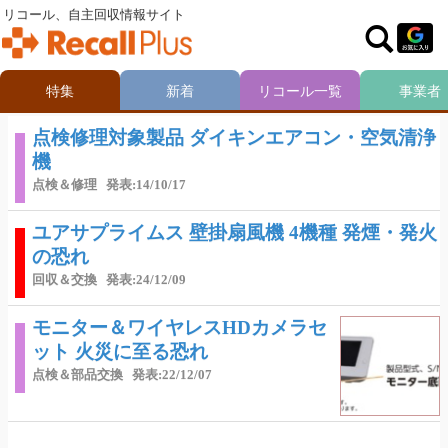
リコール、自主回収情報サイト
特集
新着
リコール一覧
事業者
点検修理対象製品 ダイキンエアコン・空気清浄
機
点検＆修理
発表:14/10/17
ユアサプライムス 壁掛扇風機 4機種 発煙・発火
の恐れ
回収＆交換
発表:24/12/09
モニター＆ワイヤレスHDカメラセ
ット 火災に至る恐れ
点検＆部品交換
発表:22/12/07