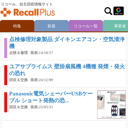
リコール、自主回収情報サイト
特集
新着
リコール一覧
事業者
点検修理対象製品 ダイキンエアコン・空気清浄
機
点検＆修理
発表:14/10/17
ユアサプライムス 壁掛扇風機 4機種 発煙・発火
の恐れ
回収＆交換
発表:24/12/09
Panasonic電気シェーバーUSBケー
ブル ショート発熱の恐...
回収＆交換
発表:25/05/21