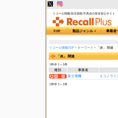
リコール情報/自主回収/不具合の安全安心サイト
TOP
製品ジャンル
事業者
▼
リコール情報TOP
>
キーワード
>
「炎」 関連
「炎」 関連
1件中 1～1件
種別
事業者
富士電機
エコノライ
1件中 1～1件