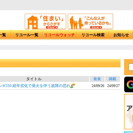
一覧
リコール一覧
リコールウォッチ
リコール検索
お知らせ
タイトル
発表
掲載
ン®550 経年劣化で発火を伴う故障の恐れ
24/09/26
24/09/27