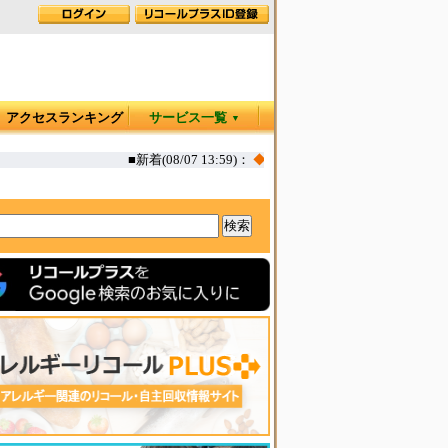
アクセスランキング
サービス一覧
▼
■新着(08/07 13:59)：
◆
カヤック オタリア360T 一部