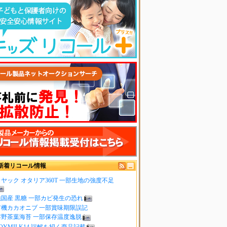
新着リコール情報
ヤック オタリア360T 一部生地の強度不足
純国産 黒糖 一部カビ発生の恐れ
有機カカオニブ 一部賞味期限誤記
嬉野茶葉海苔 一部保存温度逸脱
OYMILK14 誤解を招く商品記載