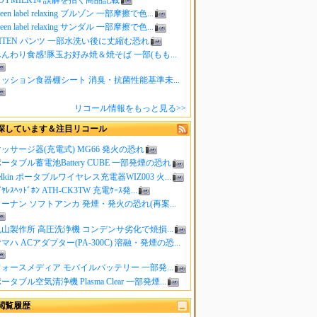
reen label relaxing ブルゾン 一部摩擦で色...
reen label relaxing サンダル 一部摩擦で色...
ITEN パンツ 一部水洗い後に丈縮む恐れ
んわり食感!豚玉お好み焼＆焼そば 一部(もも...
クッション食器棚シート 消臭・抗菌性能基準未...
リコール情報をもっと見る>>
探しています＆注目リコール
ッサージ器(充電式) MG66 発火の恐れ
ータブル蓄電池Battery CUBE 一部発煙の恐れ
elkin ポータブルワイヤレス充電器WIZ003 火...
ｲﾔﾚｽﾍｯﾄﾞﾎﾝ ATH-CK3TW 充電ｹｰｽ発...
ーナン ソフトアンカ 発煙・発火の恐れ(再案...
山製作所 高圧洗浄機 コンデンサ劣化で焼損...
マハ ACアダプター(PA-300C) 溶融・発煙の恐...
ォースメディア モバイルバッテリー 一部発...
ータブル空気清浄機 Plasma Clear 一部発煙...
閲覧履歴