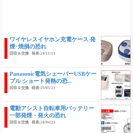
ワイヤレスイヤホン充電ケース 発
煙･焼損の恐れ
回収＆交換
発表:24/11/15
Panasonic電気シェーバーUSBケー
ブル ショート発熱の恐...
回収＆交換
発表:25/05/21
電動アシスト自転車用バッテリー
一部発煙・発火の恐れ
回収＆交換
発表:24/04/23