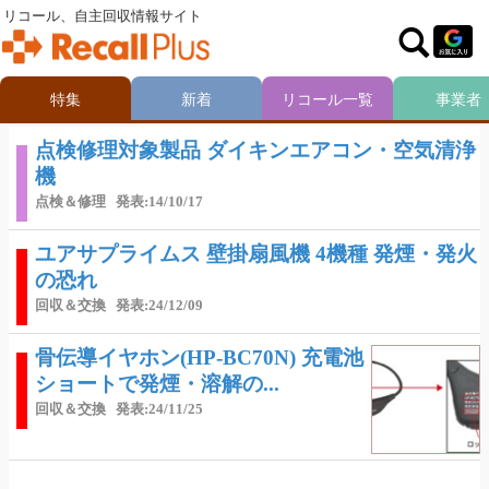
リコール、自主回収情報サイト
特集
新着
リコール一覧
事業者
点検修理対象製品 ダイキンエアコン・空気清浄
機
点検＆修理
発表:14/10/17
ユアサプライムス 壁掛扇風機 4機種 発煙・発火
の恐れ
回収＆交換
発表:24/12/09
骨伝導イヤホン(HP-BC70N) 充電池
ショートで発煙・溶解の...
回収＆交換
発表:24/11/25