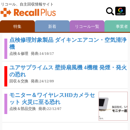
リコール、自主回収情報サイト
特集
新着
リコール一覧
事業者
点検修理対象製品 ダイキンエアコン・空気清浄
機
点検＆修理
発表:14/10/17
ユアサプライムス 壁掛扇風機 4機種 発煙・発火
の恐れ
回収＆交換
発表:24/12/09
モニター＆ワイヤレスHDカメラセ
ット 火災に至る恐れ
点検＆部品交換
発表:22/12/07