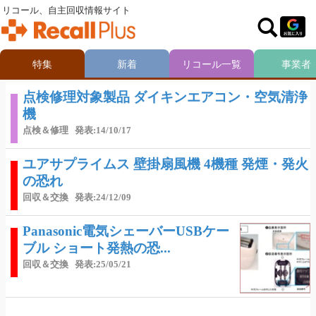
リコール、自主回収情報サイト
特集
新着
リコール一覧
事業者
点検修理対象製品 ダイキンエアコン・空気清浄
機
点検＆修理
発表:14/10/17
ユアサプライムス 壁掛扇風機 4機種 発煙・発火
の恐れ
回収＆交換
発表:24/12/09
Panasonic電気シェーバーUSBケー
ブル ショート発熱の恐...
回収＆交換
発表:25/05/21