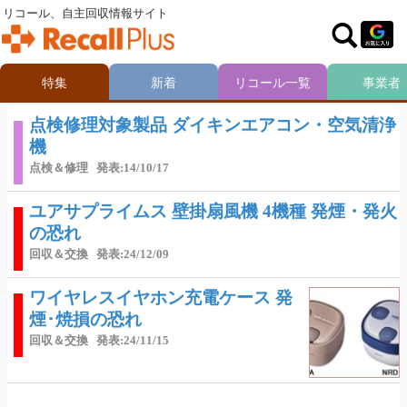
リコール、自主回収情報サイト
特集
新着
リコール一覧
事業者
点検修理対象製品 ダイキンエアコン・空気清浄
機
点検＆修理
発表:14/10/17
ユアサプライムス 壁掛扇風機 4機種 発煙・発火
の恐れ
回収＆交換
発表:24/12/09
ワイヤレスイヤホン充電ケース 発
煙･焼損の恐れ
回収＆交換
発表:24/11/15