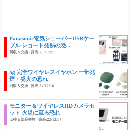
Panasonic電気シェーバーUSBケー
ブル ショート発熱の恐...
回収＆交換
発表:25/05/21
ag 完全ワイヤレスイヤホン 一部発
煙・発火の恐れ
回収＆交換
発表:24/12/16
モニター＆ワイヤレスHDカメラセ
ット 火災に至る恐れ
点検＆部品交換
発表:22/12/07