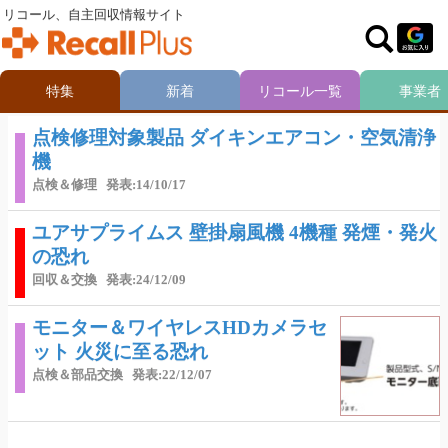
リコール、自主回収情報サイト
特集
新着
リコール一覧
事業者
点検修理対象製品 ダイキンエアコン・空気清浄
機
点検＆修理
発表:14/10/17
ユアサプライムス 壁掛扇風機 4機種 発煙・発火
の恐れ
回収＆交換
発表:24/12/09
モニター＆ワイヤレスHDカメラセ
ット 火災に至る恐れ
点検＆部品交換
発表:22/12/07