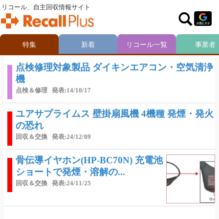
リコール、自主回収情報サイト
特集
新着
リコール一覧
事業者
点検修理対象製品 ダイキンエアコン・空気清浄
機
点検＆修理
発表:14/10/17
ユアサプライムス 壁掛扇風機 4機種 発煙・発火
の恐れ
回収＆交換
発表:24/12/09
骨伝導イヤホン(HP-BC70N) 充電池
ショートで発煙・溶解の...
回収＆交換
発表:24/11/25