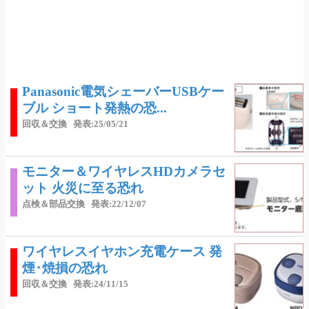
Panasonic電気シェーバーUSBケー
ブル ショート発熱の恐...
回収＆交換
発表:25/05/21
モニター＆ワイヤレスHDカメラセ
ット 火災に至る恐れ
点検＆部品交換
発表:22/12/07
ワイヤレスイヤホン充電ケース 発
煙･焼損の恐れ
回収＆交換
発表:24/11/15