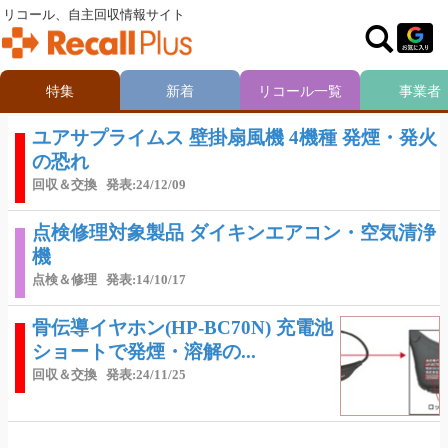
リコール、自主回収情報サイト
特集
新着
リコール一覧
事業者
ユアサプライムス 壁掛扇風機 4機種 発煙・発火
の恐れ
回収＆交換
発表:24/12/09
点検修理対象製品 ダイキンエアコン・空気清浄
機
点検＆修理
発表:14/10/17
骨伝導イヤホン(HP-BC70N) 充電池
ショートで発煙・溶解の...
回収＆交換
発表:24/11/25