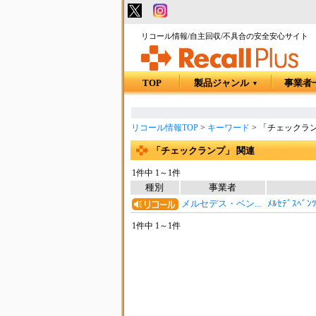
リコール情報/自主回収/不具合の安全安心サイト
TOP
製品ジャンル
事業者
▼
リコール情報TOP
>
キーワード
>
「チェックラン
「チェックランプ」 関連
1件中 1～1件
種別
事業者
メルセデス・ベン...
ﾒﾙｾﾃﾞｽﾍ
1件中 1～1件