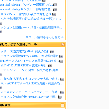
reen label relaxing ブルゾン 一部摩擦で色...
reen label relaxing サンダル 一部摩擦で色...
ITEN パンツ 一部水洗い後に丈縮む恐れ
んわり食感!豚玉お好み焼＆焼そば 一部(もも...
クッション食器棚シート 消臭・抗菌性能基準未...
リコール情報をもっと見る>>
探しています＆注目リコール
ッサージ器(充電式) MG66 発火の恐れ
ータブル蓄電池Battery CUBE 一部発煙の恐れ
elkin ポータブルワイヤレス充電器WIZ003 火...
ｲﾔﾚｽﾍｯﾄﾞﾎﾝ ATH-CK3TW 充電ｹｰｽ発...
ーナン ソフトアンカ 発煙・発火の恐れ(再案...
山製作所 高圧洗浄機 コンデンサ劣化で焼損...
マハ ACアダプター(PA-300C) 溶融・発煙の恐...
ォースメディア モバイルバッテリー 一部発...
ータブル空気清浄機 Plasma Clear 一部発煙...
閲覧履歴