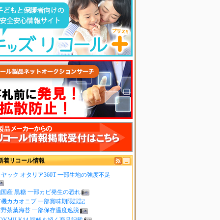
新着リコール情報
ヤック オタリア360T 一部生地の強度不足
純国産 黒糖 一部カビ発生の恐れ
有機カカオニブ 一部賞味期限誤記
嬉野茶葉海苔 一部保存温度逸脱
OYMILK14 誤解を招く商品記載