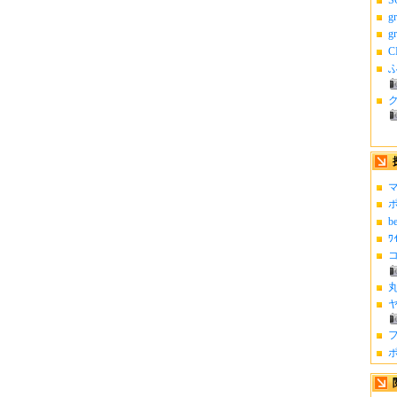
g
g
C
ふ
マ
ポ
b
ﾜ
コ
丸
ヤ
フ
ポ