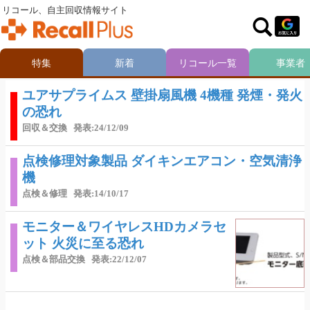
リコール、自主回収情報サイト
特集
新着
リコール一覧
事業者
ユアサプライムス 壁掛扇風機 4機種 発煙・発火
の恐れ
回収＆交換
発表:24/12/09
点検修理対象製品 ダイキンエアコン・空気清浄
機
点検＆修理
発表:14/10/17
モニター＆ワイヤレスHDカメラセ
ット 火災に至る恐れ
点検＆部品交換
発表:22/12/07