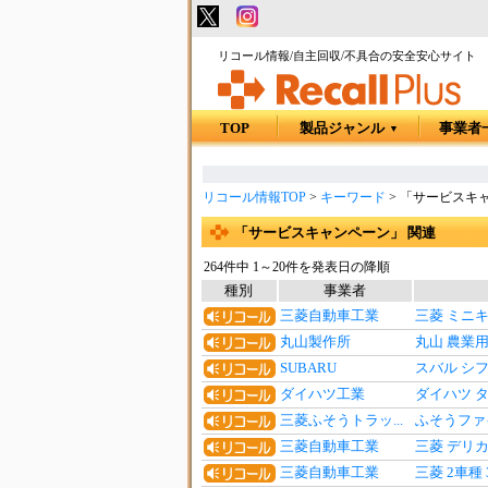
リコール情報/自主回収/不具合の安全安心サイト
TOP
製品ジャンル
事業者
▼
リコール情報TOP
>
キーワード
>
「サービスキャ
「サービスキャンペーン」 関連
264件中 1～20件を発表日の降順
種別
事業者
三菱自動車工業
三菱 ミニ
丸山製作所
丸山 農業
SUBARU
スバル シ
ダイハツ工業
ダイハツ 
三菱ふそうトラッ...
ふそうファ
三菱自動車工業
三菱 デリ
三菱自動車工業
三菱 2車種