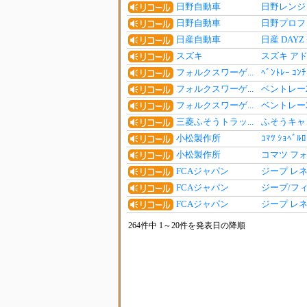
日野自動車
日野レンジ
日野自動車
日野プロフ
日産自動車
日産 DA
スズキ
スズキ ア
フォルクスワーゲ...
ﾍﾞﾝﾄﾚｰ ｺ
フォルクスワーゲ...
ベントレー
フォルクスワーゲ...
ベントレー
三菱ふそうトラッ...
ふそうキャ
小松製作所
ｺﾏﾂ ｼｮﾍﾞ
小松製作所
コマツ フ
FCAジャパン
ジープ レ
FCAジャパン
ジープ/フ
FCAジャパン
ジープ レ
264件中 1～20件を発表日の降順