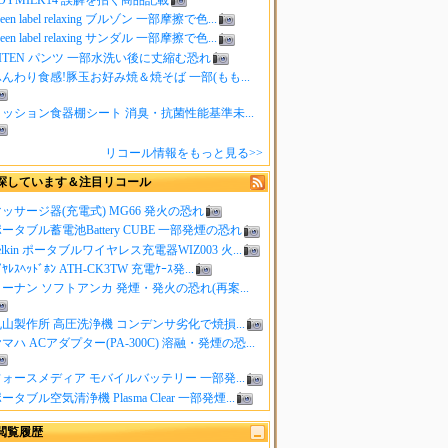
reen label relaxing ブルゾン 一部摩擦で色...
reen label relaxing サンダル 一部摩擦で色...
ITEN パンツ 一部水洗い後に丈縮む恐れ
んわり食感!豚玉お好み焼＆焼そば 一部(もも...
クッション食器棚シート 消臭・抗菌性能基準未...
リコール情報をもっと見る>>
探しています＆注目リコール
ッサージ器(充電式) MG66 発火の恐れ
ータブル蓄電池Battery CUBE 一部発煙の恐れ
elkin ポータブルワイヤレス充電器WIZ003 火...
ｲﾔﾚｽﾍｯﾄﾞﾎﾝ ATH-CK3TW 充電ｹｰｽ発...
ーナン ソフトアンカ 発煙・発火の恐れ(再案...
山製作所 高圧洗浄機 コンデンサ劣化で焼損...
マハ ACアダプター(PA-300C) 溶融・発煙の恐...
ォースメディア モバイルバッテリー 一部発...
ータブル空気清浄機 Plasma Clear 一部発煙...
閲覧履歴