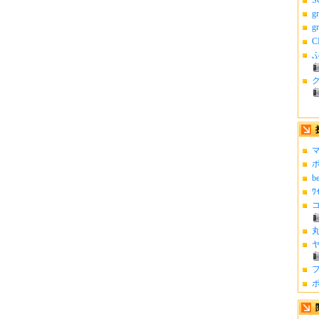
g
g
C
ふ
マ
ポ
b
ﾜ
コ
丸
ヤ
フ
ポ