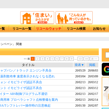
一覧
リコール一覧
リコールウォッチ
リコール検索
お知らせ
ンペーン」 関連
<< 前
1
2
3
4
5
6
7
8
9
…
13
14
次 >>
タイトル
発表▼
掲載
キャブバン／トラック エンジン不具合
20/05/29
20/06/03
用薬剤散布車 速度表示されなくなる恐れ
20/03/04
20/03/09
フォン イモビライザ認証不具合
20/02/13
20/03/12
タント イモビライザ認証不具合
20/02/13
20/03/12
イター ABS制御プログラム不適切
20/02/13
20/02/17
カ商用車 プロペラシャフト点検整備を案内
20/02/13
20/02/14
 3A/Tシフトレバー操作時の注意喚起
20/01/30
20/02/07