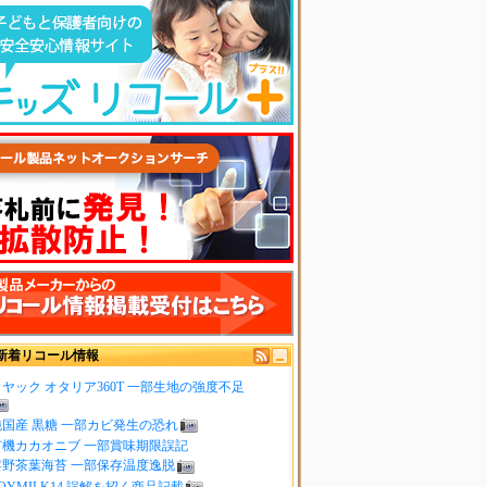
新着リコール情報
ヤック オタリア360T 一部生地の強度不足
純国産 黒糖 一部カビ発生の恐れ
有機カカオニブ 一部賞味期限誤記
嬉野茶葉海苔 一部保存温度逸脱
OYMILK14 誤解を招く商品記載