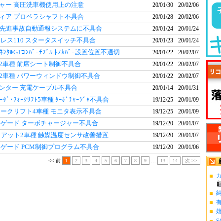
ャー 高圧洗車機使用上の注意
20/01/30
20/02/06
ィア プロペラシャフト不具合
20/01/28
20/02/06
YZ 先進事故自動通報システムに不具合
20/01/24
20/01/24
ドレス110 スタータスイッチ不具合
20/01/23
20/01/24
ﾝﾁﾈﾝﾀﾙGTｺﾝﾊﾞｰﾁﾌﾞﾙ ﾄﾉｶﾊﾞｰ設置位置不適切
20/01/22
20/02/07
2車種 前席シート制御不具合
20/01/22
20/02/07
2車種 パワーウィンドウ制御不具合
20/01/22
20/02/07
ンター 充電ケーブル不具合
20/01/14
20/01/31
ﾙﾛｰﾀﾞ･ﾌｫｰｸﾘﾌﾄ5車種 ﾀｰﾎﾞﾁｬｰｼﾞｬ不具合
19/12/25
20/01/09
ォークリフト4車種 モニタ表示不具合
19/12/25
20/01/09
ネゲード ターボチャージャー不具合
19/12/20
20/01/07
ィアット2車種 触媒温度センサ改善措置
19/12/20
20/01/07
ネゲード PCM制御プログラム不具合
19/12/20
20/01/06
<< 前
1
2
3
4
5
6
7
8
9
…
13
14
次 >>
カ
S