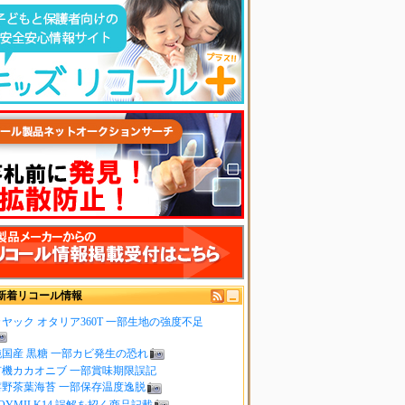
新着リコール情報
ヤック オタリア360T 一部生地の強度不足
純国産 黒糖 一部カビ発生の恐れ
有機カカオニブ 一部賞味期限誤記
嬉野茶葉海苔 一部保存温度逸脱
OYMILK14 誤解を招く商品記載