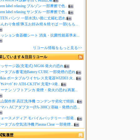
reen label relaxing ブルゾン 一部摩擦で色...
reen label relaxing サンダル 一部摩擦で色...
ITEN パンツ 一部水洗い後に丈縮む恐れ
んわり食感!豚玉お好み焼＆焼そば 一部(もも...
クッション食器棚シート 消臭・抗菌性能基準未...
リコール情報をもっと見る>>
探しています＆注目リコール
ッサージ器(充電式) MG66 発火の恐れ
ータブル蓄電池Battery CUBE 一部発煙の恐れ
elkin ポータブルワイヤレス充電器WIZ003 火...
ｲﾔﾚｽﾍｯﾄﾞﾎﾝ ATH-CK3TW 充電ｹｰｽ発...
ーナン ソフトアンカ 発煙・発火の恐れ(再案...
山製作所 高圧洗浄機 コンデンサ劣化で焼損...
マハ ACアダプター(PA-300C) 溶融・発煙の恐...
ォースメディア モバイルバッテリー 一部発...
ータブル空気清浄機 Plasma Clear 一部発煙...
閲覧履歴