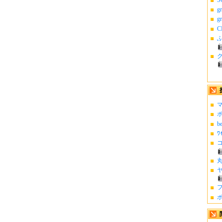
g
g
C
ふ
マ
ポ
b
ﾜ
コ
丸
ヤ
フ
ポ