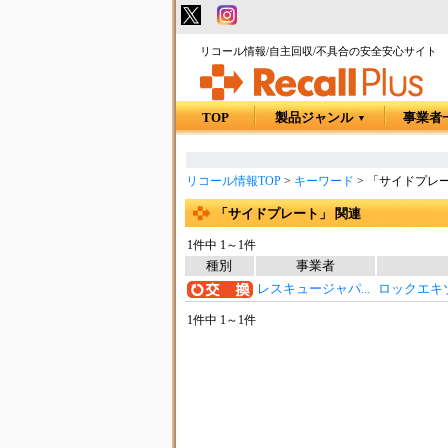
リコール情報/自主回収/不具合の安全安心サイト
TOP
製品ジャンル
事業者
▼
リコール情報TOP
>
キーワード
>
「サイドプレー
「サイドプレート」 関連
1件中 1～1件
種別
事業者
レスキュージャパ...
ロックエキゾ
1件中 1～1件