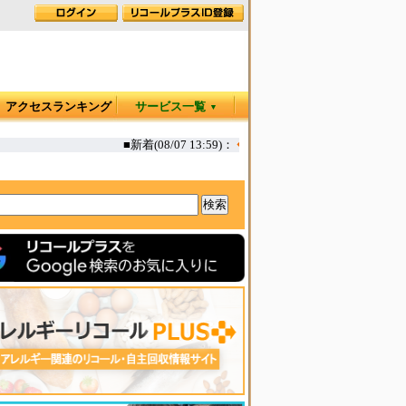
アクセスランキング
サービス一覧
▼
■新着(08/07 13:59)：
◆
カヤック オタリア360T 一部