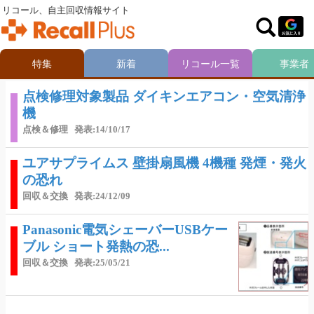
リコール、自主回収情報サイト
特集
新着
リコール一覧
事業者
点検修理対象製品 ダイキンエアコン・空気清浄
機
点検＆修理
発表:14/10/17
ユアサプライムス 壁掛扇風機 4機種 発煙・発火
の恐れ
回収＆交換
発表:24/12/09
Panasonic電気シェーバーUSBケー
ブル ショート発熱の恐...
回収＆交換
発表:25/05/21