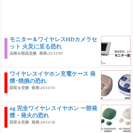
モニター＆ワイヤレスHDカメラセ
ット 火災に至る恐れ
点検＆部品交換
発表:22/12/07
ワイヤレスイヤホン充電ケース 発
煙･焼損の恐れ
回収＆交換
発表:24/11/15
ag 完全ワイヤレスイヤホン 一部発
煙・発火の恐れ
回収＆交換
発表:24/12/16