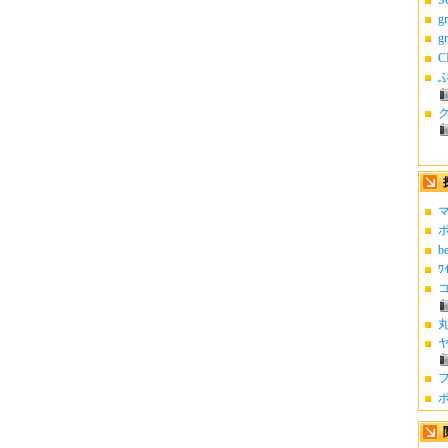
g
g
C
ふ
マ
ポ
b
ﾜ
コ
丸
ヤ
フ
ポ