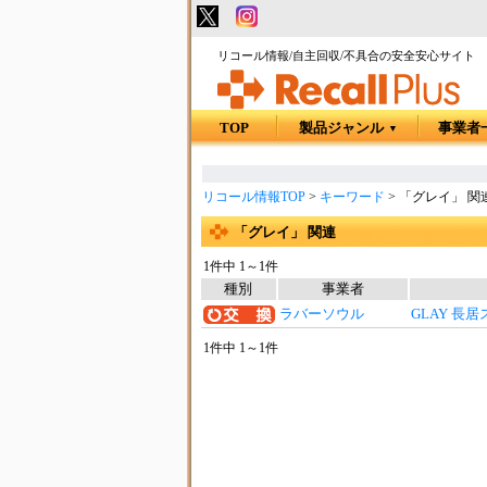
リコール情報/自主回収/不具合の安全安心サイト
TOP
製品ジャンル
事業者
▼
リコール情報TOP
>
キーワード
>
「グレイ」 関
「グレイ」 関連
1件中 1～1件
種別
事業者
ラバーソウル
GLAY 長
1件中 1～1件