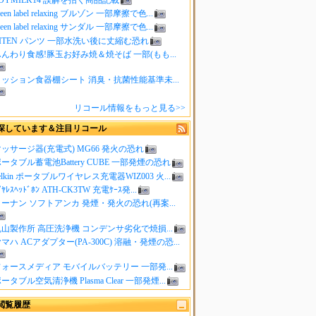
reen label relaxing ブルゾン 一部摩擦で色...
reen label relaxing サンダル 一部摩擦で色...
ITEN パンツ 一部水洗い後に丈縮む恐れ
んわり食感!豚玉お好み焼＆焼そば 一部(もも...
クッション食器棚シート 消臭・抗菌性能基準未...
リコール情報をもっと見る>>
探しています＆注目リコール
ッサージ器(充電式) MG66 発火の恐れ
ータブル蓄電池Battery CUBE 一部発煙の恐れ
elkin ポータブルワイヤレス充電器WIZ003 火...
ｲﾔﾚｽﾍｯﾄﾞﾎﾝ ATH-CK3TW 充電ｹｰｽ発...
ーナン ソフトアンカ 発煙・発火の恐れ(再案...
山製作所 高圧洗浄機 コンデンサ劣化で焼損...
マハ ACアダプター(PA-300C) 溶融・発煙の恐...
ォースメディア モバイルバッテリー 一部発...
ータブル空気清浄機 Plasma Clear 一部発煙...
閲覧履歴