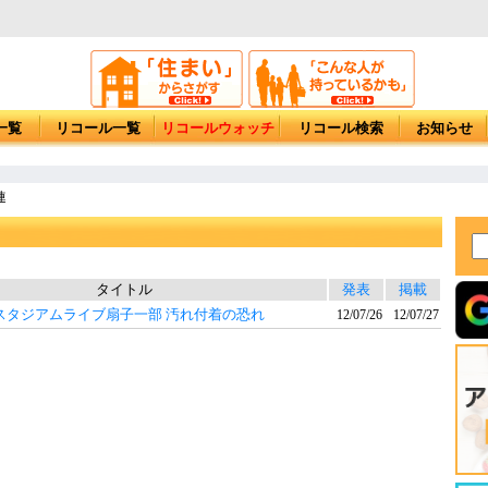
一覧
リコール一覧
リコールウォッチ
リコール検索
お知らせ
連
タイトル
発表
掲載
居スタジアムライブ扇子一部 汚れ付着の恐れ
12/07/26
12/07/27