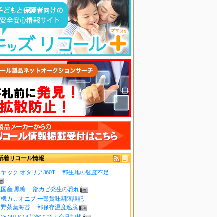
新着リコール情報
ヤック オタリア360T 一部生地の強度不足
純国産 黒糖 一部カビ発生の恐れ
有機カカオニブ 一部賞味期限誤記
嬉野茶葉海苔 一部保存温度逸脱
OYMILK14 誤解を招く商品記載