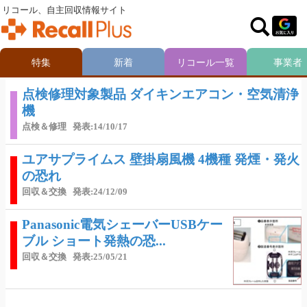
リコール、自主回収情報サイト
特集
新着
リコール一覧
事業者
点検修理対象製品 ダイキンエアコン・空気清浄
機
点検＆修理
発表:14/10/17
ユアサプライムス 壁掛扇風機 4機種 発煙・発火
の恐れ
回収＆交換
発表:24/12/09
Panasonic電気シェーバーUSBケー
ブル ショート発熱の恐...
回収＆交換
発表:25/05/21