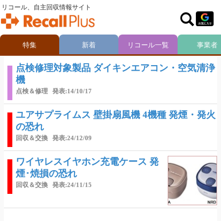
リコール、自主回収情報サイト
特集
新着
リコール一覧
事業者
点検修理対象製品 ダイキンエアコン・空気清浄
機
点検＆修理
発表:14/10/17
ユアサプライムス 壁掛扇風機 4機種 発煙・発火
の恐れ
回収＆交換
発表:24/12/09
ワイヤレスイヤホン充電ケース 発
煙･焼損の恐れ
回収＆交換
発表:24/11/15