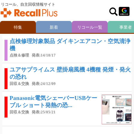
リコール、自主回収情報サイト
特集
新着
リコール一覧
事業者
点検修理対象製品 ダイキンエアコン・空気清浄
機
点検＆修理
発表:14/10/17
ユアサプライムス 壁掛扇風機 4機種 発煙・発火
の恐れ
回収＆交換
発表:24/12/09
Panasonic電気シェーバーUSBケー
ブル ショート発熱の恐...
回収＆交換
発表:25/05/21