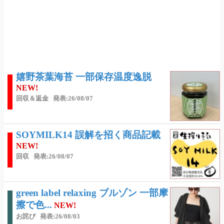
嬉野茶葉海苔 一部保存温度逸脱
NEW!
回収＆返金
発表:26/08/07
SOYMILK14 誤解を招く商品記載
NEW!
回収
発表:26/08/07
green label relaxing ブルゾン 一部摩
擦で色...
NEW!
お詫び
発表:26/08/03