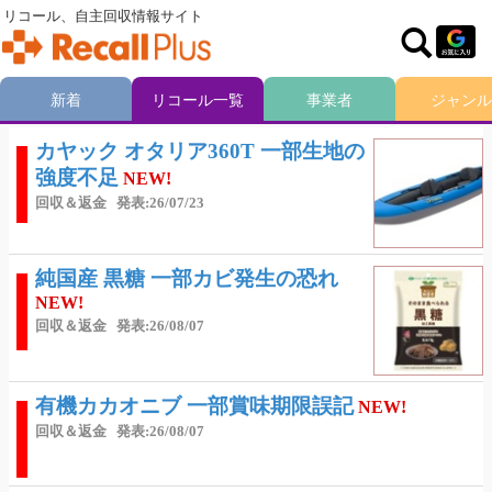
リコール、自主回収情報サイト
新着
リコール一覧
事業者
ジャンル
カヤック オタリア360T 一部生地の
強度不足
NEW!
回収＆返金
発表:26/07/23
純国産 黒糖 一部カビ発生の恐れ
NEW!
回収＆返金
発表:26/08/07
有機カカオニブ 一部賞味期限誤記
NEW!
回収＆返金
発表:26/08/07