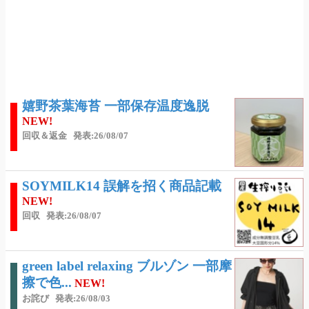
嬉野茶葉海苔 一部保存温度逸脱
NEW!
回収＆返金
発表:26/08/07
SOYMILK14 誤解を招く商品記載
NEW!
回収
発表:26/08/07
green label relaxing ブルゾン 一部摩
擦で色...
NEW!
お詫び
発表:26/08/03