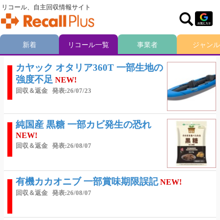
リコール、自主回収情報サイト
新着
リコール一覧
事業者
ジャンル
カヤック オタリア360T 一部生地の
強度不足
NEW!
回収＆返金
発表:26/07/23
純国産 黒糖 一部カビ発生の恐れ
NEW!
回収＆返金
発表:26/08/07
有機カカオニブ 一部賞味期限誤記
NEW!
回収＆返金
発表:26/08/07