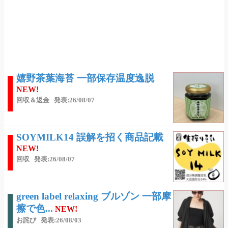
嬉野茶葉海苔 一部保存温度逸脱
NEW!
回収＆返金
発表:26/08/07
SOYMILK14 誤解を招く商品記載
NEW!
回収
発表:26/08/07
green label relaxing ブルゾン 一部摩
擦で色...
NEW!
お詫び
発表:26/08/03