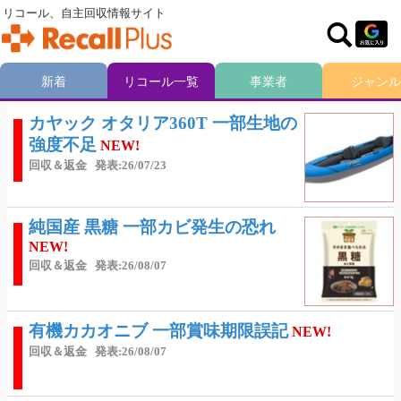
リコール、自主回収情報サイト
新着
リコール一覧
事業者
ジャンル
カヤック オタリア360T 一部生地の
強度不足
NEW!
回収＆返金
発表:26/07/23
純国産 黒糖 一部カビ発生の恐れ
NEW!
回収＆返金
発表:26/08/07
有機カカオニブ 一部賞味期限誤記
NEW!
回収＆返金
発表:26/08/07