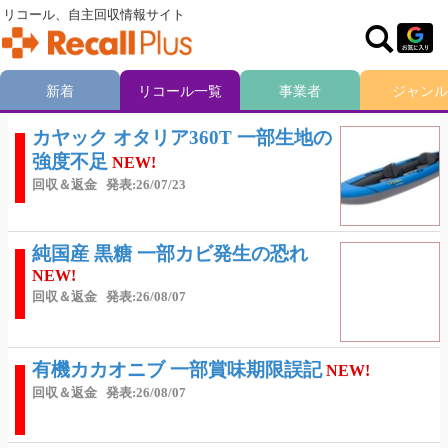
リコール、自主回収情報サイト
新着
リコール一覧
事業者
ジャンル
カヤック オタリア360T 一部生地の
強度不足
NEW!
回収＆返金
発表:26/07/23
純国産 黒糖 一部カビ発生の恐れ
NEW!
回収＆返金
発表:26/08/07
有機カカオニブ 一部賞味期限誤記
NEW!
回収＆返金
発表:26/08/07