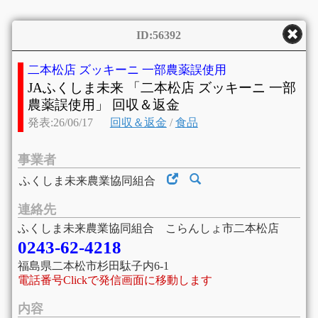
ID:56392
二本松店 ズッキーニ 一部農薬誤使用
JAふくしま未来 「二本松店 ズッキーニ 一部
農薬誤使用」 回収＆返金
発表:26/06/17
回収＆返金
/
食品
事業者
ふくしま未来農業協同組合
連絡先
ふくしま未来農業協同組合 こらんしょ市二本松店
0243-62-4218
福島県二本松市杉田駄子内6-1
電話番号Clickで発信画面に移動します
内容