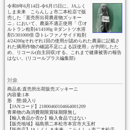
令和8年6月14日-令6月15日に、JAふく
しま未来 こらんしょ市二本松店で販
売した「直売所出荷農産物ズッキー
ニ」において、農薬不適正使用「 ①オ
ルトラン粒剤4/14100g ②ダントツ水溶
剤5/301000倍 ③トレファノサイド粒剤
4/24200gそれぞれ1回の使用が認められた農薬に記載さ
れた摘用作物の確認不足による誤使用」が判明したた
め、リコール(自主回収)する。これまで健康被害の報告
はない。(リコールプラス編集部)
対象
商品名:直売所出荷販売ズッキーニ
内容量:1本
形 態:袋入り
【JANコード】21800460104664001209
青果物の為消費期限賞味期限無し
【輸入食品か否か】輸入食品ではない
【販売地域】福島県二本松市本宮市大玉村
【販売店】JAふくしま未来 こらんしょ市二本松店