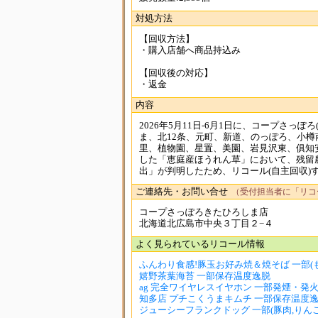
対処方法
【回収方法】
・購入店舗へ商品持込み
【回収後の対応】
・返金
内容
2026年5月11日-6月1日に、コープさ
ま、北12条、元町、新道、のっぽろ、小樽
里、植物園、星置、美園、岩見沢東、俱知
した「恵庭産ほうれん草」において、残留農
出」が判明したため、リコール(自主回収)
ご連絡先・お問い合せ
（受付担当者に「リコ
コープさっぽろきたひろしま店
北海道北広島市中央３丁目２−４
よく見られているリコール情報
ふんわり食感!豚玉お好み焼＆焼そば 一部(もも
嬉野茶葉海苔 一部保存温度逸脱
ag 完全ワイヤレスイヤホン 一部発煙・発
知多店 プチこくうまキムチ 一部保存温度
ジューシーフランクドッグ 一部(豚肉,りんご)