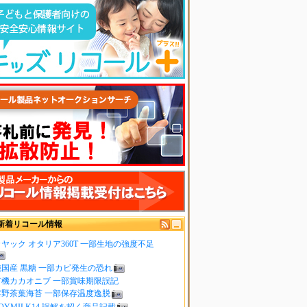
新着リコール情報
ヤック オタリア360T 一部生地の強度不足
純国産 黒糖 一部カビ発生の恐れ
有機カカオニブ 一部賞味期限誤記
嬉野茶葉海苔 一部保存温度逸脱
OYMILK14 誤解を招く商品記載