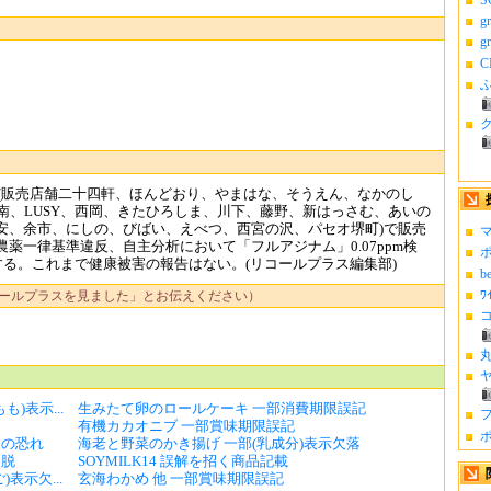
g
g
C
ふ
っぽろ(販売店舗二十四軒、ほんどおり、やまはな、そうえん、なかのし
南、LUSY、西岡、きたひろしま、川下、藤野、新はっさむ、あいの
安、余市、にしの、びばい、えべつ、西宮の沢、パセオ堺町)で販売
マ
薬一律基準違反、自主分析において「フルアジナム」0.07ppm検
ポ
する。これまで健康被害の報告はない。(リコールプラス編集部)
b
ﾜ
ールプラスを見ました」とお伝えください）
コ
丸
ヤ
)表示...
生みたて卵のロールケーキ 一部消費期限誤記
フ
有機カカオニブ 一部賞味期限誤記
ポ
火の恐れ
海老と野菜のかき揚げ 一部(乳成分)表示欠落
逸脱
SOYMILK14 誤解を招く商品記載
表示欠...
玄海わかめ 他 一部賞味期限誤記