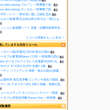
reen label relaxing ブルゾン 一部摩擦で色...
reen label relaxing サンダル 一部摩擦で色...
ITEN パンツ 一部水洗い後に丈縮む恐れ
んわり食感!豚玉お好み焼＆焼そば 一部(もも...
クッション食器棚シート 消臭・抗菌性能基準未...
リコール情報をもっと見る>>
探しています＆注目リコール
ッサージ器(充電式) MG66 発火の恐れ
ータブル蓄電池Battery CUBE 一部発煙の恐れ
elkin ポータブルワイヤレス充電器WIZ003 火...
ｲﾔﾚｽﾍｯﾄﾞﾎﾝ ATH-CK3TW 充電ｹｰｽ発...
ーナン ソフトアンカ 発煙・発火の恐れ(再案...
山製作所 高圧洗浄機 コンデンサ劣化で焼損...
マハ ACアダプター(PA-300C) 溶融・発煙の恐...
ォースメディア モバイルバッテリー 一部発...
ータブル空気清浄機 Plasma Clear 一部発煙...
閲覧履歴