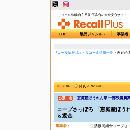
リコール情報/自主回収/不具合の安全安心サイト
TOP
製品ジャンル
事業者
▼
リコール情報TOP
>
リコール情報一覧
>
恵庭産
ID:
56307
発表
2026/06/08
恵庭産ほうれん草 一部残留農
コープさっぽろ 「恵庭産ほうれ
＆返金
事業者：
生活協同組合コープさ