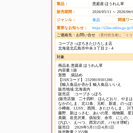
製品：
恵庭産 ほうれん草
販売期間：
2026/05/11 ～ 2026/06/
ジャンル：
食品
関連ワ
重要なお知らせ：
https://i2fas.mhlw.go.j
ご連絡先・お問い合せ
（受付担当者に「リコ
コープさっぽろきたひろしま店
北海道北広島市中央３丁目２−４
対象
商品名:恵庭産 ほうれん草
内容量:1袋
形態 :袋詰め
【JANコード】:2329819501286
【輸入食品か否か】輸入食品:いいえ
販売地域:北海道内
販売店 :コープさっぽろ
(販売店舗 二十四軒、ほんどおり、や
なかのしま、北12条、元町、新道、のっぽ
小樽南、LUSY、西岡、きたひろしま 、川
藤野、新はっさむ、あいの里、植物園、星
美園、岩見沢東、俱知安、余市、にしの、
びばい、えべつ、西宮の沢、パセオ堺町)
販売日 :2026年5月11日-6月1日
販売数量:2,355個