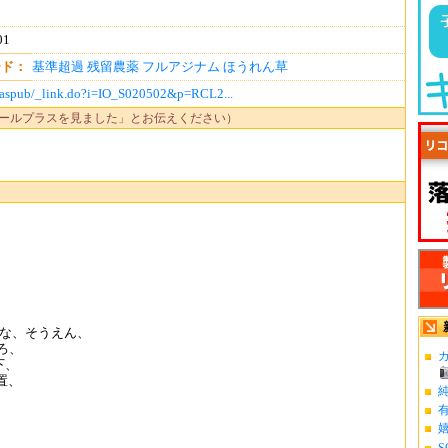
01
ード：
基準超過
残留農薬
フルアジナム
ほうれん草
p/faspub/_link.do?i=IO_S020502&p=RCL2...
ールプラスを見ました」とお伝えください）
まはな、そうえん、
ろ、
カ
下、
置、
S