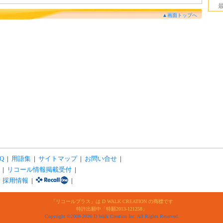
▲画面トップへ
Q
|
用語集
|
サイトマップ
|
お問い合せ
|
|
リコール情報掲載受付
|
|
採用情報
|
|
「リコールプラス」は D WALK CREATION の商標です
特許出願中「特願2013-121258」
Copyright ©2008-2026 D Walk Creation Inc. All Rights Reserved.