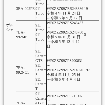
Turbo
～
3BA-992PE
911
WP0ZZZ99ZRS248386
19
Turbo
令和
4
年
11
月
24
日
S
～令和
5
年
9
月
12
日
WP0ZZZ99ZRS248437
ポル
911
～
シェ
Turbo
7BA-
WP0ZZZ99ZRS248780
911
5
992ME
令和
5
年
10
月
31
日
Turbo
～令和
5
年
12
月
12
S
日
911
Carrera
GTS
WP0ZZZ99ZPS200831
911
～
7BA-
Carrera
WP0ZZZ99ZRS214070
197
992NC1
S
令和
4
年
11
月
25
日
911
～令和
6
年
4
月
4
日
Carrera
T
911
WP0ZZZ99ZPS211907
Carrera
～
7BA-
4 GTS