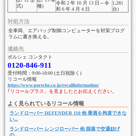
令和
2
年
10
月
13
日～令
1,281
式)
種)
和
6
年
4
月
4
日
台)
対処方法
全車両、エアバッグ制御コンピューターを対策プログ
ラムに書き換える。
連絡先
ポルシェ コンタクト
0120-846-911
受付時間：9:00-18:00 (土日祝除く)
リコール情報
https://www.porsche.co.jp/recallinformation/
｢リコールプラス」を見ましたとお伝えください。
よく見られているリコール情報
ランドローバー DEFENDER 110 他 乗員を拘束できな
い...
ランドローバー レンジローバー 他 脱落で交通妨げ
の...