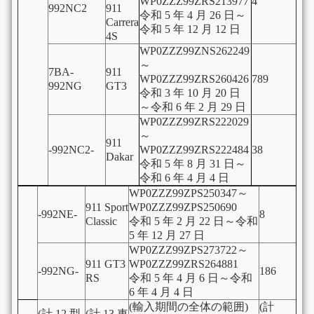
WP0ZZZ99ZRS213977
4
992NC2
911
令和
5
年
4
月
26
日～
Carrera
令和
5
年
12
月
12
日
4S
WP0ZZZ99ZNS262249
～
7BA-
911
WP0ZZZ99ZRS260426
789
992NG
GT3
令和
3
年
10
月
20
日
～令和
6
年
2
月
29
日
WP0ZZZ99ZRS222029
～
911
-992NC2-
WP0ZZZ99ZRS222484
38
Dakar
令和
5
年
8
月
31
日～
令和
6
年
4
月
4
日
WP0ZZZ99ZPS250347
～
911 Sport
WP0ZZZ99ZPS250690
-992NE-
8
Classic
令和
5
年
2
月
22
日～令和
5
年
12
月
27
日
WP0ZZZ99ZPS273722
～
911 GT3
WP0ZZZ99ZRS264881
-992NG-
186
RS
令和
5
年
4
月
6
日～令和
6
年
4
月
4
日
(輸入期間の全体の範囲)
(計
(計
12
型
(計
13
車