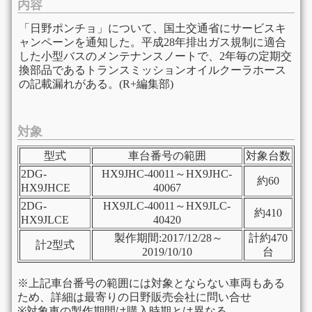
内容
「日野ポンチョ」について、国土交通省にサービスキ
ャンペーンを通知した。平成28年排出ガス規制に適合
した小型バスのメンテナンスノートで、2年毎の定期交
換部品であるトランスミッションオイルクーラホース
の記載漏れがある。(R+編集部)
対象
型式
車台番号の範囲
対象台数
2DG-
HX9JHC-40011～HX9JHC-
約60
HX9JHCE
40067
2DG-
HX9JLC-40011～HX9JLC-
約410
HX9JLCE
40420
製作期間:2017/12/28～
計約470
計2型式
2019/10/10
台
※上記車台番号の範囲には対象とならない車両もある
ため、詳細は最寄りの日野販売会社に問い合せ
※対象車の製作期間は購入時期とは異なる