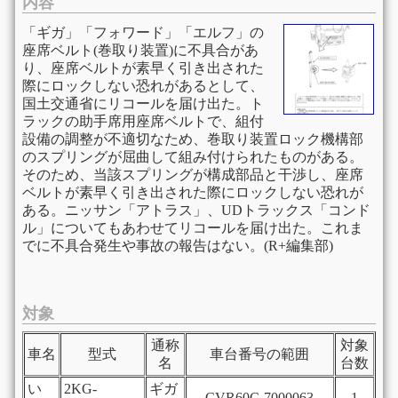
内容
「ギガ」「フォワード」「エルフ」の
座席ベルト(巻取り装置)に不具合があ
り、座席ベルトが素早く引き出された
際にロックしない恐れがあるとして、
国土交通省にリコールを届け出た。ト
ラックの助手席用座席ベルトで、組付
設備の調整が不適切なため、巻取り装置ロック機構部
のスプリングが屈曲して組み付けられたものがある。
そのため、当該スプリングが構成部品と干渉し、座席
ベルトが素早く引き出された際にロックしない恐れが
ある。ニッサン「アトラス」、UDトラックス「コンド
ル」についてもあわせてリコールを届け出た。これま
でに不具合発生や事故の報告はない。(R+編集部)
対象
通称
対象
車名
型式
車台番号の範囲
名
台数
い
2KG-
ギガ
CVR60C-7000063
1