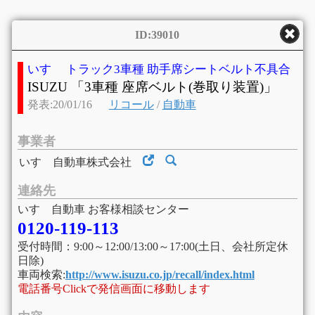
ID:39010
いすゞ トラック3車種 助手席シートベルト不具合
ISUZU 「3車種 座席ベルト(巻取り装置)」
発表:20/01/16
リコール
/
自動車
事業者
いすゞ自動車株式会社
連絡先
いすゞ自動車 お客様相談センター
0120-119-113
受付時間：9:00～12:00/13:00～17:00(土日、会社所定休
日除)
車両検索:
http://www.isuzu.co.jp/recall/index.html
電話番号Clickで発信画面に移動します