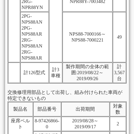
2RG-
NPR88Y-7003482
NPR88YN
2PG-
NPS88AN
2PG-
NPS88AR
NPS88-7000166～
49
2RG-
NPS88-7000221
NPS88AN
2RG-
NPS88AR
製作期間の全体の範
計
計3
計126型式
囲:2019/08/22～
3,567
車種
2019/09/26
台
交換修理用部品として出荷し、組み付けられた車両が
特定できないもの
対象
製品名
部品番号
出荷期間
数
座席ベル
8-97426866-
2019/08/28～
2
ト
0
2019/09/17