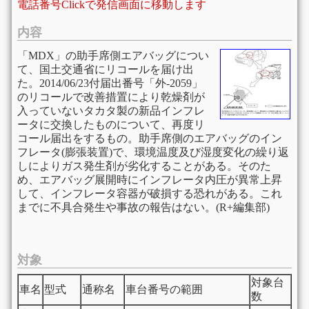
電話番号Clickで発信画面に移動します
内容
「MDX」の助手席側エアバッグについ
て、国土交通省にリコールを届け出
た。2014/06/23付届出番号「外-2059」
のリコールで改善措置により乾燥剤が
入っていないタカタ製の新品インフレ
ータに交換したものについて、再度リ
コール届出をするもの。助手席側のエアバッグのイン
フレータ(膨張装置)で、環境温度及び湿度変化の繰り返
しによりガス発生剤が劣化することがある。そのた
め、エアバッグ展開時にインフレータ内圧が異常上昇
して、インフレータ容器が破損する恐れがある。これ
までに不具合発生や事故の報告はない。(R+編集部)
対象
対象台
車名
型式
通称名
車台番号の範囲
数