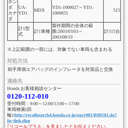
ホン
ダ
UA-
YD1-1000027～YD1-
MDX
515
カナ
YD1
1000855
ダ
製作期間の全体の範
計1型
計1車種
囲:2003/03/03～
計515台
式
2003/08/19
※上記範囲の一部には、対象でない車両も含まれる
対処方法
助手席側エアバッグのインフレータを対策品と交換
連絡先
Honda お客様相談センター
0120-112-010
受付時間：9:00～12:00/13:00～17:00
車両検索(四
輪):
http://recallsearch4.honda.co.jp/sqs/r001/R00101.do?
fn=link.disp
｢リコールプラス」を見ましたとお伝えください。