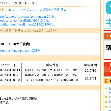
ge(バルミューダ ザ・レンジ)
ード：
レンジ
オーブンレンジ
誤動作
発煙
発火
/jp/support/notice/range-program-2019...
oduct_safety/recall/file/190613-1.h...
iko/jikojohou/recall_new/2019/201906...
ールプラスを見ました」とお伝えください）
0～18:00(土日祝含)
t/notice/range-program-2019/
JANコード
製造番号
製造期間
560330118814
K4A417MJ00002 〜 K4A418MC07050
2017/10
～
560330118821
K4B417MJ00002 〜 K4B418MB03525
2018/04
560330118838
K4C417MH00002 〜 K4C418MA00881
お
ゼ.
む
トまたは問い合せ電話で確認
長
換申込