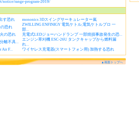
t/notice/range-program-2019/
き出す恐れ
mononics 3Dスイングサーキュレーター嵐
ZWILLING ENFINIGY 電気ケトル,電気ケトルプロ 一
火の恐れ
部...
発火の恐れ
充電式LEDジョーハンドランプ 一部焼損事故発生の恐...
エンジン草刈機 ESC-26U タンクキャップから燃料漏
部分離不具...
れ...
ir F...
ワイヤレス充電器(スマートフォン用) 加熱する恐れ
▲画面トップへ