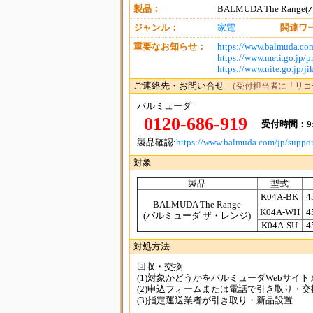
製品：
BALMUDA The Ran
ジャンル：
家電
関連ワ
重要なお知らせ：
https://www.balmuda.com
https://www.meti.go.jp/pr
https://www.nite.go.jp/j
ご連絡先・お問い合せ
（受付担当者に「リコ
バルミューダ
0120-686-919
受付時間：9:0
製品確認:
https://www.balmuda.com/jp/suppor
対象
製品
型式
K04A-BK
4
BALMUDA The Range
K04A-WH
4
(バルミューダ ザ・レンジ)
K04A-SU
4
対処方法
回収・交換
(1)対象かどうかをバルミューダWebサイ
(2)申込フォームまたは電話で引き取り・交
(3)指定運送業者が引き取り・新品設置