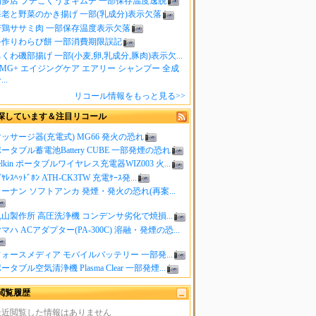
知多店 プチこくうまキムチ 一部保存温度逸脱
海老と野菜のかき揚げ 一部(乳成分)表示欠落
若鶏ササミ肉 一部保存温度表示欠落
手作りわらび餅 一部消費期限誤記
くわ磯部揚げ 一部(小麦,卵,乳成分,豚肉)表示欠...
MG+ エイジングケア エアリー シャンプー 全成
..
リコール情報をもっと見る>>
探しています＆注目リコール
ッサージ器(充電式) MG66 発火の恐れ
ータブル蓄電池Battery CUBE 一部発煙の恐れ
elkin ポータブルワイヤレス充電器WIZ003 火...
ｲﾔﾚｽﾍｯﾄﾞﾎﾝ ATH-CK3TW 充電ｹｰｽ発...
ーナン ソフトアンカ 発煙・発火の恐れ(再案...
山製作所 高圧洗浄機 コンデンサ劣化で焼損...
マハ ACアダプター(PA-300C) 溶融・発煙の恐...
ォースメディア モバイルバッテリー 一部発...
ータブル空気清浄機 Plasma Clear 一部発煙...
閲覧履歴
最近閲覧した情報はありません