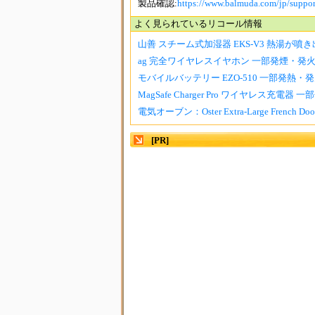
製品確認:
https://www.balmuda.com/jp/suppor
よく見られているリコール情報
山善 スチーム式加湿器 EKS-V3 熱湯が噴
ag 完全ワイヤレスイヤホン 一部発煙・発
モバイルバッテリー EZO-510 一部発熱・
MagSafe Charger Pro ワイヤレス充電器 一
電気オーブン：Oster Extra-Large French Door A
[PR]