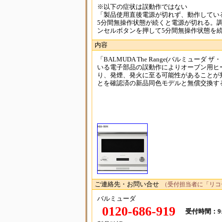
※以下の症状は誤動作ではない
「製品使用直後電源が切れず、動作してい
5分間無操作状態が続くと電源が切れる。
ンセルボタンを押して5分間無操作状態を
内容
「BALMUDA The Range(バルミュー
いる電子部品の誤動作によりオーブン⽤ヒ
り、発煙、発⽕に⾄る可能性があることが
とを確認済の新品同色モデルと無償交換する。
ご連絡先・お問い合せ
（受付担当者に「リコ
バルミューダ
0120-686-919
受付時間：9:0