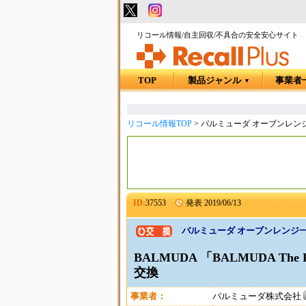
リコール情報/自主回収/不具合の安全安心サイト
TOP
製品ジャンル
事業者
▼
リコール情報TOP
>
バルミューダ オーブンレン
ID:
37553
発表
2019/06/13
バルミューダ オーブンレンジ
BALMUDA 「BALMUDA Th
交換
事業者：
バルミューダ株式会社