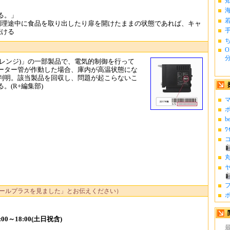
る。」
調理途中に食品を取り出したり扉を開けたままの状態であれば、キャ
続ける
ち
O
分.
ダ ザ・レンジ)」の一部製品で、電気的制御を行って
ーター管が作動した場合、庫内が⾼温状態にな
判明。該当製品を回収し、問題が起こらないこ
(R+編集部)
マ
ポ
b
ﾜ
コ
丸
ヤ
フ
ールプラスを見ました」とお伝えください）
ポ
0～18:00(土日祝含)