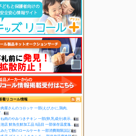
新着リコール情報
肉屋さんのコロッケ 一部(えび,かに,鶏肉,
..
ね肉のやみつきチキン 一部(卵,乳成分)表示...
池店 鮮魚生鮮加工品 8品目 一部保存温度逸...
生みたて卵のロールケーキ 一部消費期限誤記