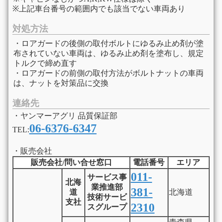
※上記車台番号の範囲内でも該当でない車両あり
対処方法
・ロアガードの後側の取付ボルトにゆるみ止め剤が塗
布されていない車両は、ゆるみ止め剤を塗布し、規定
トルクで締め直す
・ロアガードの前側の取付方法がボルトナットの車両
は、ナットを対策品に交換
連絡先
・ヤンマーアグリ 品質保証部
06-6376-6347
TEL:
・販売会社
販売会社/問い合せ窓口
電話番号
エリア
011-
サービス事
北海
業推進部
381-
道
北海道
技術サービ
支社
2310
スグループ