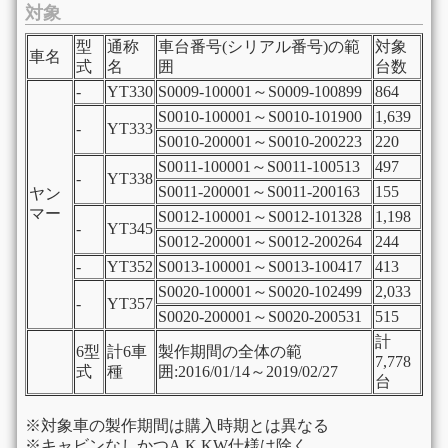
対象
型
通称
車台番号(シリアル番号)の範
対象
車名
式
名
囲
台数
-
YT330
S0009-100001～S0009-100899
864
S0010-100001～S0010-101900
1,639
-
YT333
S0010-200001～S0010-200223
220
S0011-100001～S0011-100513
497
-
YT338
S0011-200001～S0011-200163
155
ヤン
マー
S0012-100001～S0012-101328
1,198
-
YT345
S0012-200001～S0012-200264
244
-
YT352
S0013-100001～S0013-100417
413
S0020-100001～S0020-102499
2,033
-
YT357
S0020-200001～S0020-200531
515
計
6型
計6車
製作期間の全体の範
7,778
式
種
囲:2016/01/14～2019/02/27
台
※対象車の製作期間は購入時期とは異なる
※キャビンなしかつA,K,KW仕様は除く