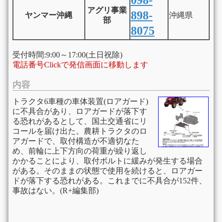
098-
アグリ事業
898-
ヤンマー沖縄
沖縄県
部
8075
受付時間:9:00～17:00(土日祝除)
電話番号Clickで発信画面に移動します
内容
トラクタ6車種の車体装置(ロアガード)
に不具合があり、ロアガードが落下す
る恐れがあるとして、国土交通省にリ
コールを届け出た。農耕トラクタのロ
アガードで、取付構造が不適切なた
め、前輪に上下方向の荷重が繰り返し
かかることにより、取付ボルトに緩みが発生する場合
がある。そのままの状態で使用を続けると、ロアガー
ドが落下する恐れがある。これまでに不具合が152件、
事故はない。(R+編集部)