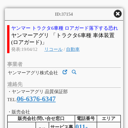
ID:37154
ヤンマー トラクタ6車種 ロアガード落下する恐れ
ヤンマーアグリ 「トラクタ6車種 車体装置
(ロアガード)」
発表:19/04/12
リコール
/
自動車
事業者
ヤンマーアグリ株式会社
連絡先
・ヤンマーアグリ 品質保証部
06-6376-6347
TEL:
・販売会社
販売会社/問い合せ窓口
電話番号
エリア
011-
サービス事