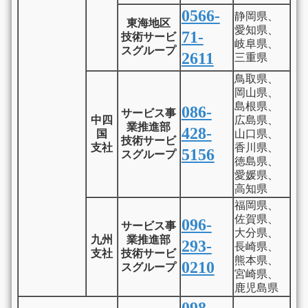
0566-
静岡県、
東海地区
愛知県、
71-
技術サービ
岐阜県、
スグループ
2611
三重県
鳥取県、
岡山県、
島根県、
086-
サービス事
中四
広島県、
業推進部
428-
国
山口県、
技術サービ
支社
香川県、
5156
スグループ
徳島県、
愛媛県、
高知県
福岡県、
佐賀県、
096-
サービス事
大分県、
九州
業推進部
293-
長崎県、
支社
技術サービ
熊本県、
0210
スグループ
宮崎県、
鹿児島県