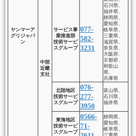
石川県、
福井県、
静岡県、
愛知県、
077-
ヤンマーア
サービス事
岐阜県、
グリジャパ
業推進部
三重県、
582-
ン
技術サービ
滋賀県、
3231
スグループ
奈良県、
大阪府、
京都府、
中部
和歌山
近畿
県、
支社
兵庫県
076-
北陸地区
富山県、
277-
技術サービ
石川県、
スグループ
福井県
3950
0566-
静岡県、
東海地区
愛知県、
71-
技術サービ
岐阜県、
スグループ
2611
三重県