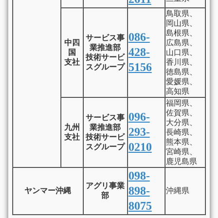
鳥取県、
岡山県、
島根県、
086-
サービス事
中四
広島県、
業推進部
428-
国
山口県、
技術サービ
支社
香川県、
5156
スグループ
徳島県、
愛媛県、
高知県
福岡県、
佐賀県、
096-
サービス事
大分県、
九州
業推進部
293-
長崎県、
支社
技術サービ
熊本県、
0210
スグループ
宮崎県、
鹿児島県
098-
アグリ事業
898-
ヤンマー沖縄
沖縄県
部
8075