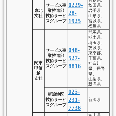
青森県、
0229-
サービス事
秋田県、
東北
業推進部
岩手県、
28-
支社
技術サービ
山形県、
1925
スグループ
宮城県、
福島県
群馬県、
栃木県、
埼玉県、
茨城県、
048-
サービス事
東京都、
業推進部
527-
千葉県、
技術サービ
関東
神奈川
8816
スグループ
甲信
県、長野
越
県、
支社
山梨県、
新潟県
025-
新潟地区
231-
技術サービ
新潟県
スグループ
7736
富山県、