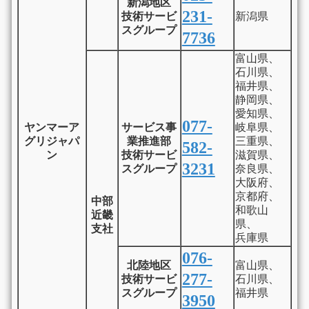
新潟地区
231-
技術サービ
新潟県
スグループ
7736
富山県、
石川県、
福井県、
静岡県、
愛知県、
077-
ヤンマーア
サービス事
岐阜県、
グリジャパ
業推進部
三重県、
582-
ン
技術サービ
滋賀県、
3231
スグループ
奈良県、
大阪府、
京都府、
中部
和歌山
近畿
県、
支社
兵庫県
076-
北陸地区
富山県、
277-
技術サービ
石川県、
スグループ
福井県
3950