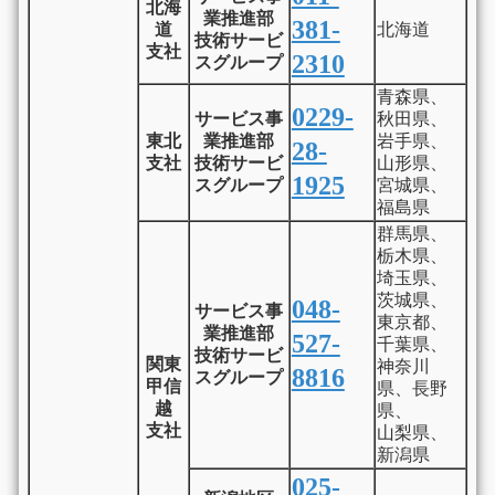
北海
業推進部
381-
道
北海道
技術サービ
支社
2310
スグループ
青森県、
0229-
サービス事
秋田県、
東北
業推進部
岩手県、
28-
支社
技術サービ
山形県、
1925
スグループ
宮城県、
福島県
群馬県、
栃木県、
埼玉県、
茨城県、
048-
サービス事
東京都、
業推進部
527-
千葉県、
技術サービ
関東
神奈川
8816
スグループ
甲信
県、長野
越
県、
支社
山梨県、
新潟県
025-