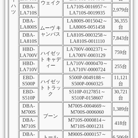
ウェイク
ハ
DBA-
LA710S-0016957～
2,979台
ツ
LA710S
LA710S-0019935
DBA-
LA800S-0015042～
36,355
LA800S
LA800S-0051458
台
ムーヴ キ
ャンバス
DBA-
LA810S-0003258～
7,843台
LA810S
LA810S-0011110
HBD-
LA700V-0002371～
759台
ハイゼッ
LA700V
LA700V-0003129
ト キャデ
HBD-
LA710V-0000470～
ィー
255台
LA710V
LA710V-0000724
EBD-
S500P-0049188～
11,121
ハイゼッ
S500P
S500P-0060325
台
ト トラッ
EBD-
S510P-0127851～
30,721
ク
S510P
S510P-0158607
台
DBA-
M700S-0004669～
1,389台
M700S
M700S-0006060
ブーン
DBA-
M710S-0000814～
418台
M710S
M710S-0001231
DBA-
M900S-0000157～
トール
6,506台