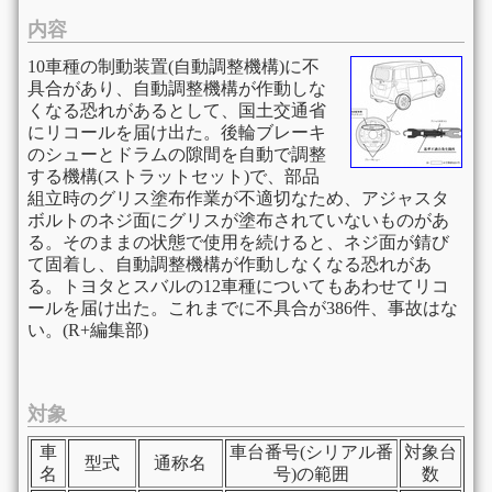
内容
10車種の制動装置(自動調整機構)に不
具合があり、自動調整機構が作動しな
くなる恐れがあるとして、国土交通省
にリコールを届け出た。後輪ブレーキ
のシューとドラムの隙間を自動で調整
する機構(ストラットセット)で、部品
組立時のグリス塗布作業が不適切なため、アジャスタ
ボルトのネジ面にグリスが塗布されていないものがあ
る。そのままの状態で使用を続けると、ネジ面が錆び
て固着し、自動調整機構が作動しなくなる恐れがあ
る。トヨタとスバルの12車種についてもあわせてリコ
ールを届け出た。これまでに不具合が386件、事故はな
い。(R+編集部)
対象
車
車台番号(シリアル番
対象台
型式
通称名
名
号)の範囲
数