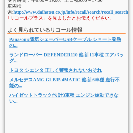
受付時間：平9:00～19:00、土日祝9:00～17:00
車両検
索:
http://www.daihatsu.co.jp/info/recall/search/recall_search.
｢リコールプラス」を見ましたとお伝えください。
よく見られているリコール情報
Panasonic電気シェーバーUSBケーブル ショート発熱
の...
ランドローバー DEFENDER110 他 計11車種 エアバッ
グ...
トヨタ シエンタ 正しく警報されないおそれ
メルセデスAMG GLB35 4MATIC 他 計6車種 走行不
能の...
ハイゼットトラック他 計3車種 エンジン始動できな
い...