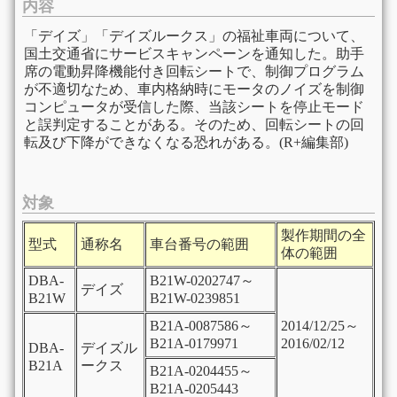
内容
「デイズ」「デイズルークス」の福祉車両について、
国土交通省にサービスキャンペーンを通知した。助手
席の電動昇降機能付き回転シートで、制御プログラム
が不適切なため、車内格納時にモータのノイズを制御
コンピュータが受信した際、当該シートを停止モード
と誤判定することがある。そのため、回転シートの回
転及び下降ができなくなる恐れがある。(R+編集部)
対象
製作期間の全
型式
通称名
車台番号の範囲
体の範囲
DBA-
B21W-0202747～
デイズ
B21W
B21W-0239851
B21A-0087586～
2014/12/25～
B21A-0179971
2016/02/12
DBA-
デイズル
B21A
ークス
B21A-0204455～
B21A-0205443