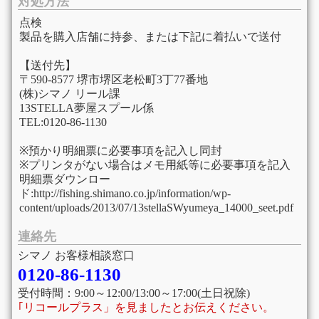
対処方法
点検
製品を購入店舗に持参、または下記に着払いで送付
【送付先】
〒590-8577 堺市堺区老松町3丁77番地
(株)シマノ リール課
13STELLA夢屋スプール係
TEL:0120-86-1130
※預かり明細票に必要事項を記入し同封
※プリンタがない場合はメモ用紙等に必要事項を記入
明細票ダウンロー
ド:http://fishing.shimano.co.jp/information/wp-
content/uploads/2013/07/13stellaSWyumeya_14000_seet.pdf
連絡先
シマノ お客様相談窓口
0120-86-1130
受付時間：9:00～12:00/13:00～17:00(土日祝除)
｢リコールプラス」を見ましたとお伝えください。