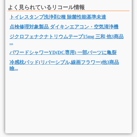
よく見られているリコール情報
トイレスタンプ洗浄剤2種 除菌性能基準未達
点検修理対象製品 ダイキンエアコン・空気清浄機
ジクロフェナクナトリウムテープ15mg 三和 他3商品
...
パワードシャワーYD(DC専用) 一部バーツに亀裂
冷感枕パッド(リバーシブル,線画フラワー)他3商品
瞼...