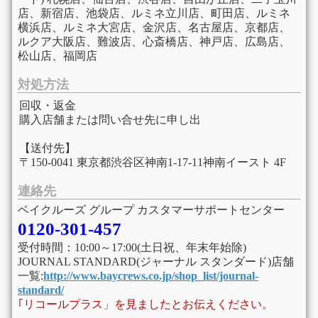
店、新宿店、池袋店、ルミネ立川店、町田店、ルミネ
横浜店、ルミネ大宮店、金沢店、名古屋店、京都店、
ルクア大阪店、難波店、心斎橋店、神戸店、広島店、
松山店、福岡店
対処方法
回収・返金
購入店舗または問い合せ先に申し出
【送付先】
〒150-0041 東京都渋谷区神南1-17-11神南イースト 4F
連絡先
ベイクルーズ グループ カスタマーサポートセンター
0120-301-457
受付時間：10:00～17:00(土日祝、年末年始除)
JOURNAL STANDARD(ジャーナル スタンダード)店舗
一覧:
http://www.baycrews.co.jp/shop_list/journal-
standard/
｢リコールプラス」を見ましたとお伝えください。