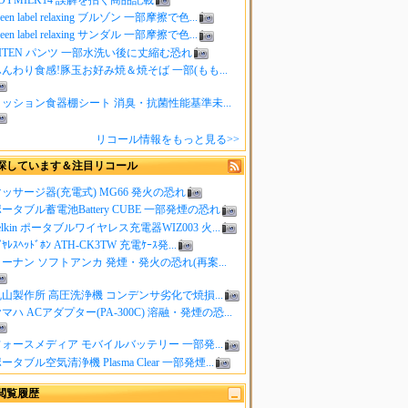
reen label relaxing ブルゾン 一部摩擦で色...
reen label relaxing サンダル 一部摩擦で色...
ITEN パンツ 一部水洗い後に丈縮む恐れ
んわり食感!豚玉お好み焼＆焼そば 一部(もも...
クッション食器棚シート 消臭・抗菌性能基準未...
リコール情報をもっと見る>>
探しています＆注目リコール
ッサージ器(充電式) MG66 発火の恐れ
ータブル蓄電池Battery CUBE 一部発煙の恐れ
elkin ポータブルワイヤレス充電器WIZ003 火...
ｲﾔﾚｽﾍｯﾄﾞﾎﾝ ATH-CK3TW 充電ｹｰｽ発...
ーナン ソフトアンカ 発煙・発火の恐れ(再案...
山製作所 高圧洗浄機 コンデンサ劣化で焼損...
マハ ACアダプター(PA-300C) 溶融・発煙の恐...
ォースメディア モバイルバッテリー 一部発...
ータブル空気清浄機 Plasma Clear 一部発煙...
閲覧履歴