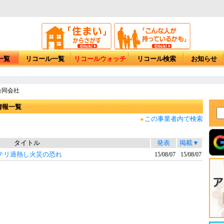
一覧
リコール一覧
リコールウォッチ
リコール検索
お知らせ
合同会社
情報一覧
この事業者内で検索
■
タイトル
発表
掲載▼
 バッテリ過熱し火災の恐れ
15/08/07
15/08/07