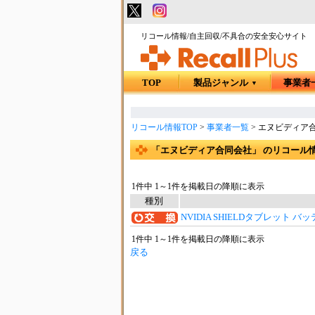
リコール情報/自主回収/不具合の安全安心サイト
TOP
製品ジャンル
事業者
▼
リコール情報TOP
>
事業者一覧
>
エヌビディア
「エヌビディア合同会社」 のリコール
1件中 1～1件を掲載日の降順に表示
種別
NVIDIA SHIELDタブレット
1件中 1～1件を掲載日の降順に表示
戻る