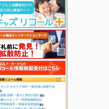
新着リコール情報
ヤック オタリア360T 一部生地の強度不足
純国産 黒糖 一部カビ発生の恐れ
有機カカオニブ 一部賞味期限誤記
嬉野茶葉海苔 一部保存温度逸脱
OYMILK14 誤解を招く商品記載