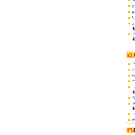
g
g
C
ふ
マ
ポ
b
ﾜ
コ
丸
ヤ
フ
ポ