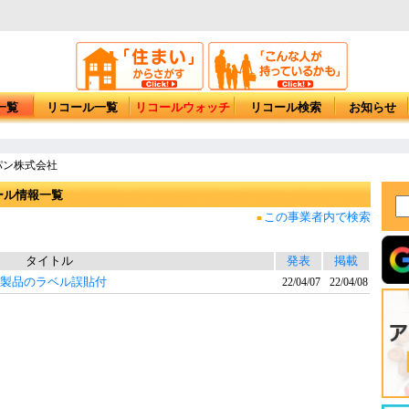
一覧
リコール一覧
リコールウォッチ
リコール検索
お知らせ
パン株式会社
ール情報一覧
この事業者内で検索
■
タイトル
発表
掲載
別製品のラベル誤貼付
22/04/07
22/04/08