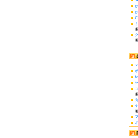
g
g
C
ふ
マ
ポ
b
ﾜ
コ
丸
ヤ
フ
ポ