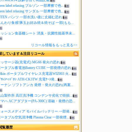
reen label relaxing ブルゾン 一部摩擦で色...
reen label relaxing サンダル 一部摩擦で色...
ITEN パンツ 一部水洗い後に丈縮む恐れ
んわり食感!豚玉お好み焼＆焼そば 一部(もも...
クッション食器棚シート 消臭・抗菌性能基準未...
リコール情報をもっと見る>>
探しています＆注目リコール
ッサージ器(充電式) MG66 発火の恐れ
ータブル蓄電池Battery CUBE 一部発煙の恐れ
elkin ポータブルワイヤレス充電器WIZ003 火...
ｲﾔﾚｽﾍｯﾄﾞﾎﾝ ATH-CK3TW 充電ｹｰｽ発...
ーナン ソフトアンカ 発煙・発火の恐れ(再案...
山製作所 高圧洗浄機 コンデンサ劣化で焼損...
マハ ACアダプター(PA-300C) 溶融・発煙の恐...
ォースメディア モバイルバッテリー 一部発...
ータブル空気清浄機 Plasma Clear 一部発煙...
閲覧履歴