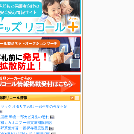
新着リコール情報
ヤック オタリア360T 一部生地の強度不足
純国産 黒糖 一部カビ発生の恐れ
有機カカオニブ 一部賞味期限誤記
嬉野茶葉海苔 一部保存温度逸脱
OYMILK14 誤解を招く商品記載