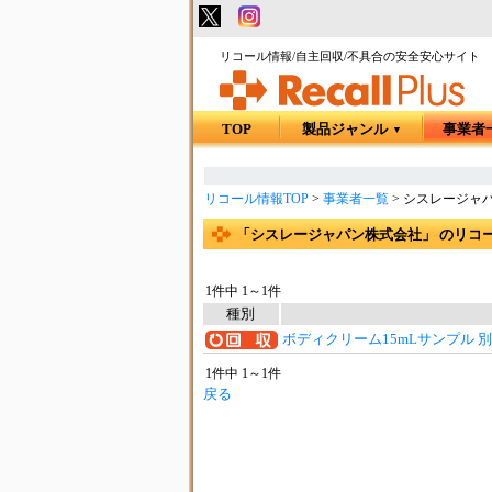
リコール情報/自主回収/不具合の安全安心サイト
TOP
製品ジャンル
事業者
▼
リコール情報TOP
>
事業者一覧
>
シスレージャ
「シスレージャパン株式会社」 のリコ
1件中 1～1件
種別
ボディクリーム15mLサンプル 
1件中 1～1件
戻る