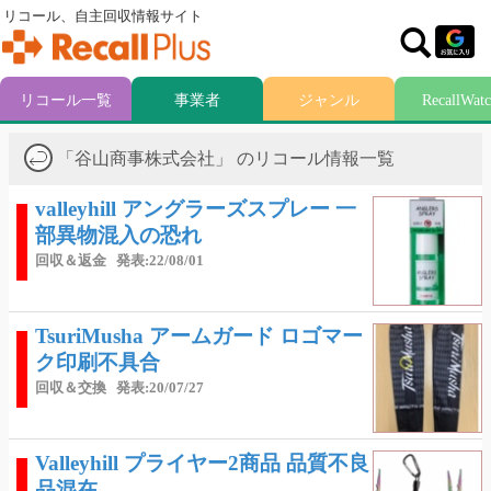
リコール、自主回収情報サイト
リコール一覧
事業者
ジャンル
RecallWat
「谷山商事株式会社」 のリコール情報一覧
valleyhill アングラーズスプレー 一
部異物混入の恐れ
回収＆返金
発表:22/08/01
TsuriMusha アームガード ロゴマー
ク印刷不具合
回収＆交換
発表:20/07/27
Valleyhill プライヤー2商品 品質不良
品混在