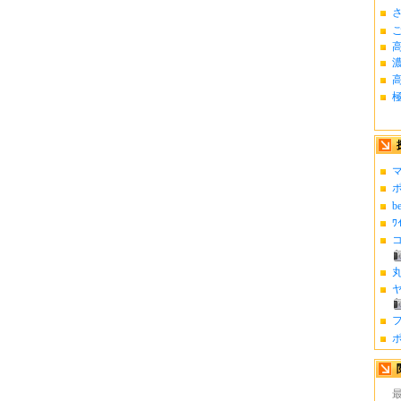
さ
高
極
マ
ポ
b
ﾜ
コ
丸
ヤ
フ
ポ