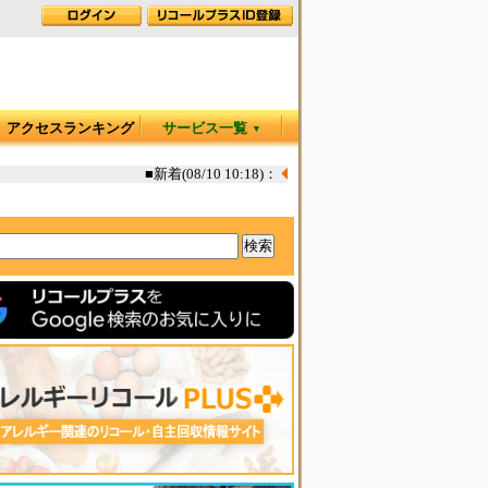
アクセスランキング
サービス一覧
▼
■新着(08/10 10:18)：
◆
和養生にゅうめん鴨南蛮 一部