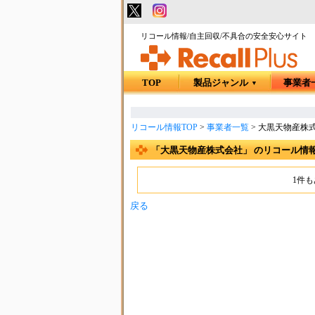
リコール情報/自主回収/不具合の安全安心サイト
TOP
製品ジャンル
事業者
▼
リコール情報TOP
>
事業者一覧
>
大黒天物産株
「大黒天物産株式会社」 のリコール情
1件
戻る