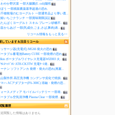
わやか野沢菜 一部大腸菌(E. coli)陽性
ごぼう 一部残留農薬基準超過の恐れ
高千穂牧場のむヨーグルト 一部通常品より厚い透...
濃姫いちごクランチ 一部賞味期限誤記
たんぱくヨーグルト スキル プレーン砂糖不...
旨からあげ 一部(乳成分,ごま,さば,豚肉)表...
リコール情報をもっと見る>>
探しています＆注目リコール
ッサージ器(充電式) MG66 発火の恐れ
ータブル蓄電池Battery CUBE 一部発煙の恐れ
elkin ポータブルワイヤレス充電器WIZ003 火...
ｲﾔﾚｽﾍｯﾄﾞﾎﾝ ATH-CK3TW 充電ｹｰｽ発...
ーナン ソフトアンカ 発煙・発火の恐れ(再案...
山製作所 高圧洗浄機 コンデンサ劣化で焼損...
マハ ACアダプター(PA-300C) 溶融・発煙の恐...
ォースメディア モバイルバッテリー 一部発...
ータブル空気清浄機 Plasma Clear 一部発煙...
閲覧履歴
最近閲覧した情報はありません