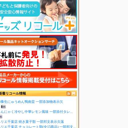
新着リコール情報
和養生にゅうめん鴨南蛮 一部添加物表示欠
落
こんにゃく冷やし中華レモン風味 一部添付タレ...
ペリエ千葉店 焼き菓子類 一部邦文表示欠落
リエ千葉店 チョコレート類(全15商品) 一部邦文...